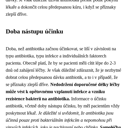
lékaře a dokončit celou předepsanou kúru, i když se příznaky
zlepší dříve.
Doba nástupu účinku
Doba, než antibiotika začnou účinkovat, se liší v závislosti na
typu antibiotika, typu infekce a individuálních faktorech
pacienta. Obecně platí, že by se pacienti měli cítit lépe do 2-3
dnů od zahájení léčby. Je však důležité zdůraznit, že je nezbytné
dobrat celou předepsanou dávku antibiotik, a to i v případě, že
se příznaky zlepší dříve.
Nedodržení doporučené délky léčby
může vést k opětovnému vzplanutí infekce a vzniku
rezistence bakterií na antibiotika.
Informace o účinku
antibiotik, včetně doby nástupu účinku, by měl pacientům vždy
poskytnout lékař.
Je důležité si uvědomit, že antibiotika jsou
účinná pouze proti bakteriálním infekcím a nepomohou při
virových infekcích, jako je nachlazení nebo chřipka.
Samoléčba