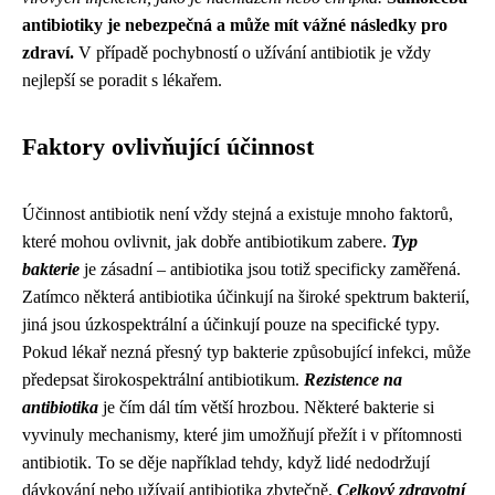
antibiotiky je nebezpečná a může mít vážné následky pro
zdraví.
V případě pochybností o užívání antibiotik je vždy
nejlepší se poradit s lékařem.
Faktory ovlivňující účinnost
Účinnost antibiotik není vždy stejná a existuje mnoho faktorů,
které mohou ovlivnit, jak dobře antibiotikum zabere.
Typ
bakterie
je zásadní –⁠ antibiotika jsou totiž specificky zaměřená.
Zatímco některá antibiotika účinkují na široké spektrum bakterií,
jiná jsou úzkospektrální a účinkují pouze na specifické typy.
Pokud lékař nezná přesný typ bakterie způsobující infekci, může
předepsat širokospektrální antibiotikum.
Rezistence na
antibiotika
je čím dál tím větší hrozbou. Některé bakterie si
vyvinuly mechanismy, které jim umožňují přežít i v přítomnosti
antibiotik. To se děje například tehdy, když lidé nedodržují
dávkování nebo užívají antibiotika zbytečně.
Celkový zdravotní