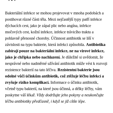
Bakteriální infekce se mohou projevovat v mnoha podobách a
postihovat různé části těla. Mezi nejčastější typy patří infekce
dýchacích cest, jako je zápal plic nebo angína, infekce
močových cest, kožní infekce, infekce trávicího traktu a
pohlavně přenosné choroby. Účinnost antibiotik se liší v
závislosti na typu bakterie, která infekci způsobila.
Antibiotika
zabírají pouze na bakteriální infekce, ne na virové infekce,
jako je chřipka nebo nachlazení.
Je důležité si uvědomit, že
nesprávné nebo nadměrné užívání antibiotik může vést k rozvoji
rezistence bakterií na tato léčiva.
Rezistentní bakterie jsou
odolné vůči účinkům antibiotik, což ztěžuje léčbu infekcí a
zvyšuje riziko komplikací.
Informace o účinku antibiotik,
včetně typu bakterií, na které jsou účinná, a délky léčby, vám
poskytne váš lékař.
Vždy dodržujte jeho pokyny a neukončujte
léčbu antibiotiky předčasně, i když se již cítíte lépe.