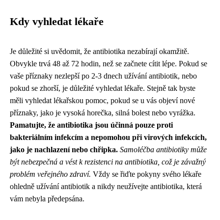
Kdy vyhledat lékaře
Je důležité si uvědomit, že antibiotika nezabírají okamžitě.
Obvykle trvá 48 až 72 hodin, než se začnete cítit lépe. Pokud se
vaše příznaky nezlepší po 2-3 dnech užívání antibiotik, nebo
pokud se zhorší, je důležité vyhledat lékaře. Stejně tak byste
měli vyhledat lékařskou pomoc, pokud se u vás objeví nové
příznaky, jako je vysoká horečka, silná bolest nebo vyrážka.
Pamatujte, že antibiotika jsou účinná pouze proti
bakteriálním infekcím a nepomohou při virových infekcích,
jako je nachlazení nebo chřipka.
Samoléčba antibiotiky může
být nebezpečná a vést k rezistenci na antibiotika, což je závažný
problém veřejného zdraví.
Vždy se řiďte pokyny svého lékaře
ohledně užívání antibiotik a nikdy neužívejte antibiotika, která
vám nebyla předepsána.