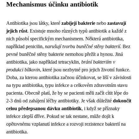
Mechanismus účinku antibiotik
Antibiotika jsou látky, které
zabíjejí bakterie
nebo
zastavují
jejich růst
. Existuje mnoho různých typů antibiotik a každé z
nich působí specifickým mechanismem. Některá antibiotika,
například penicilin,
narušují tvorbu buněčné stěny bakterií
. Bez
pevné buněčné stěny bakterie nemohou přežít a hynou. Jiná
antibiotika, jako například tetracyklin,
brání bakteriím v
produkci bílkovin
, které jsou nezbytné pro jejich životní funkce.
Doba, za kterou antibiotika začnou účinkovat, se liší v závislosti
na typu antibiotika, typu infekce a celkovém zdravotním stavu
pacienta. Obecně platí, že by se pacienti měli začít cítit lépe do
2-3 dnů od zahájení léčby antibiotiky. Je však důležité
dokončit
celou předepsanou dávku antibiotik
, i když se příznaky
infekce zlepší dříve. Pokud se tak nestane, může dojít k
opětovnému vzplanutí infekce a rozvoji rezistence bakterií na
antibiotika.