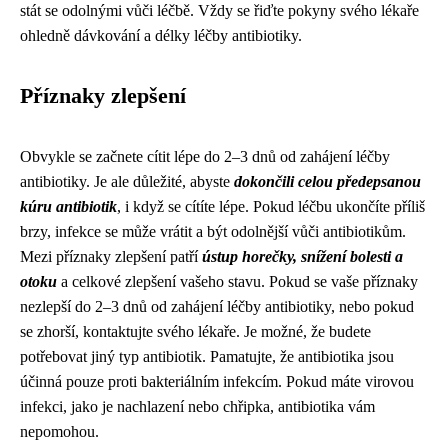
stát se odolnými vůči léčbě. Vždy se řiďte pokyny svého lékaře
ohledně dávkování a délky léčby antibiotiky.
Příznaky zlepšení
Obvykle se začnete cítit lépe do 2–3 dnů od zahájení léčby
antibiotiky. Je ale důležité, abyste
dokončili celou předepsanou
kúru antibiotik
, i když se cítíte lépe. Pokud léčbu ukončíte příliš
brzy, infekce se může vrátit a být odolnější vůči antibiotikům.
Mezi příznaky zlepšení patří
ústup horečky, snížení bolesti a
otoku
a celkové zlepšení vašeho stavu. Pokud se vaše příznaky
nezlepší do 2–3 dnů od zahájení léčby antibiotiky, nebo pokud
se zhorší, kontaktujte svého lékaře. Je možné, že budete
potřebovat jiný typ antibiotik. Pamatujte, že antibiotika jsou
účinná pouze proti bakteriálním infekcím. Pokud máte virovou
infekci, jako je nachlazení nebo chřipka, antibiotika vám
nepomohou.