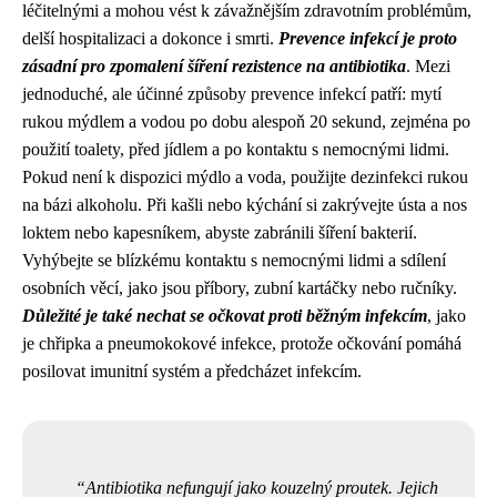
léčitelnými a mohou vést k závažnějším zdravotním problémům,
delší hospitalizaci a dokonce i smrti.
Prevence infekcí je proto
zásadní pro zpomalení šíření rezistence na antibiotika
. Mezi
jednoduché, ale účinné způsoby prevence infekcí patří: mytí
rukou mýdlem a vodou po dobu alespoň 20 sekund, zejména po
použití toalety, před jídlem a po kontaktu s nemocnými lidmi.
Pokud není k dispozici mýdlo a voda, použijte dezinfekci rukou
na bázi alkoholu. Při kašli nebo kýchání si zakrývejte ústa a nos
loktem nebo kapesníkem, abyste zabránili šíření bakterií.
Vyhýbejte se blízkému kontaktu s nemocnými lidmi a sdílení
osobních věcí, jako jsou příbory, zubní kartáčky nebo ručníky.
Důležité je také nechat se očkovat proti běžným infekcím
, jako
je chřipka a pneumokokové infekce, protože očkování pomáhá
posilovat imunitní systém a předcházet infekcím.
Antibiotika nefungují jako kouzelný proutek. Jejich