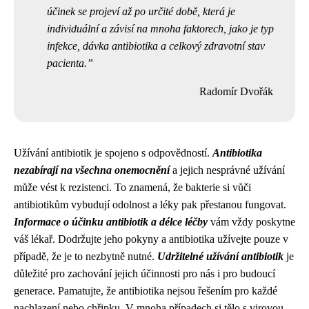
účinek se projeví až po určité době, která je
individuální a závisí na mnoha faktorech, jako je typ
infekce, dávka antibiotika a celkový zdravotní stav
pacienta.
Radomír Dvořák
Užívání antibiotik je spojeno s odpovědností.
Antibiotika
nezabírají na všechna onemocnění
a jejich nesprávné užívání
může vést k rezistenci. To znamená, že bakterie si vůči
antibiotikům vybudují odolnost a léky pak přestanou fungovat.
Informace o účinku antibiotik a délce léčby
vám vždy poskytne
váš lékař. Dodržujte jeho pokyny a antibiotika užívejte pouze v
případě, že je to nezbytně nutné.
Udržitelné užívání antibiotik
je
důležité pro zachování jejich účinnosti pro nás i pro budoucí
generace. Pamatujte, že antibiotika nejsou řešením pro každé
nachlazení nebo chřipku. V mnoha případech si tělo s virovou