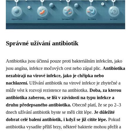
Správné užívání antibiotik
Antibiotika jsou účinná pouze proti bakteriálním infekcím, jako
jsou angína, infekce močových cest nebo zápal plic.
Antibiotika
nezabírají na virové infekce, jako je chřipka nebo
nachlazení.
Užívání antibiotik na virové infekce je zbytečné a
může vést k rozvoji rezistence na antibiotika.
Doba, za kterou
antibiotika zaberou, se liší v závislosti na typu infekce a
druhu předepsaného antibiotika.
Obecně platí, že se po 2–3
dnech užívání antibiotik byste se měli cítit lépe.
Je důležité
dobrat celé balení antibiotik, i když se již cítíte lépe.
Pokud
antibiotika vysadíte příliš brzy, některé bakterie mohou přežít a