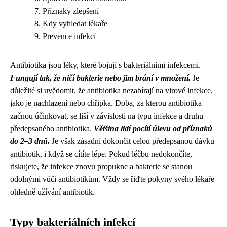
Příznaky zlepšení
Kdy vyhledat lékaře
Prevence infekcí
Antibiotika jsou léky, které bojují s bakteriálními infekcemi.
Fungují tak, že ničí bakterie nebo jim brání v množení.
Je
důležité si uvědomit, že antibiotika nezabírají na virové infekce,
jako je nachlazení nebo chřipka. Doba, za kterou antibiotika
začnou účinkovat, se liší v závislosti na typu infekce a druhu
předepsaného antibiotika.
Většina lidí pocítí úlevu od příznaků
do 2–3 dnů.
Je však zásadní dokončit celou předepsanou dávku
antibiotik, i když se cítíte lépe. Pokud léčbu nedokončíte,
riskujete, že infekce znovu propukne a bakterie se stanou
odolnými vůči antibiotikům. Vždy se řiďte pokyny svého lékaře
ohledně užívání antibiotik.
Typy bakteriálních infekcí