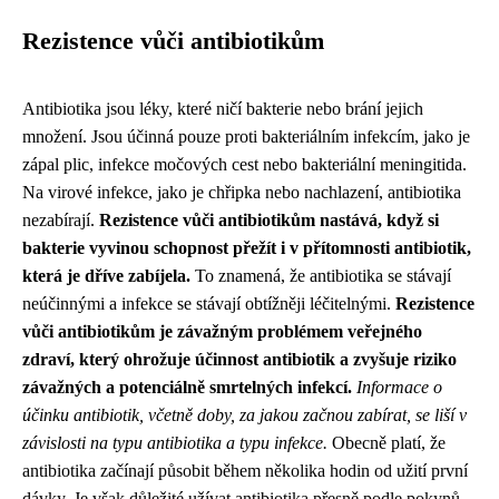
Rezistence vůči antibiotikům
Antibiotika jsou léky, které ničí bakterie nebo brání jejich
množení. Jsou účinná pouze proti bakteriálním infekcím, jako je
zápal plic, infekce močových cest nebo bakteriální meningitida.
Na virové infekce, jako je chřipka nebo nachlazení, antibiotika
nezabírají.
Rezistence vůči antibiotikům nastává, když si
bakterie vyvinou schopnost přežít i v přítomnosti antibiotik,
která je dříve zabíjela.
To znamená, že antibiotika se stávají
neúčinnými a infekce se stávají obtížněji léčitelnými.
Rezistence
vůči antibiotikům je závažným problémem veřejného
zdraví, který ohrožuje účinnost antibiotik a zvyšuje riziko
závažných a potenciálně smrtelných infekcí.
Informace o
účinku antibiotik, včetně doby, za jakou začnou zabírat, se liší v
závislosti na typu antibiotika a typu infekce.
Obecně platí, že
antibiotika začínají působit během několika hodin od užití první
dávky. Je však důležité užívat antibiotika přesně podle pokynů