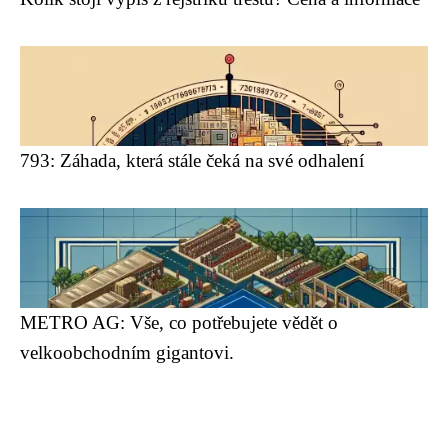
793: Záhada, která stále čeká na své odhalení
METRO AG: Vše, co potřebujete vědět o
velkoobchodním gigantovi.