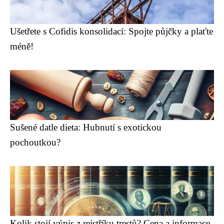
Ušetřete s Cofidis konsolidací: Spojte půjčky a plaťte
méně!
Sušené datle dieta: Hubnutí s exotickou
pochoutkou?
Kolik stojí výpis z rejstříku trestů? Cena a informace