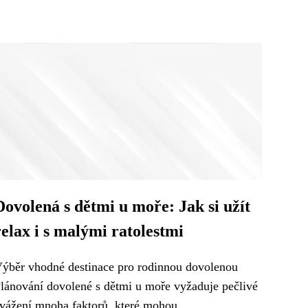
Dovolená s dětmi u moře: Jak si užít
relax i s malými ratolestmi
ýběr vhodné destinace pro rodinnou dovolenou
lánování dovolené s dětmi u moře vyžaduje pečlivé
vážení mnoha faktorů, které mohou...