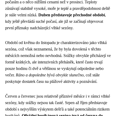
počasím a o něco nižšími cenami než v prosinci. Teploty
zůstávají stabilně vysoké, moře je teplé a pravděpodobnost deště
je stále velmi nízká.
Duben představuje přechodné období
,
kdy ještě převládá suché počasí, ale již se začínají objevovat
první příznaky nadcházející vlhké sezóny.
Období od května do listopadu je charakterizováno jako vlhká
sezóna, což však neznamená, že by byla dovolená v těchto
měsících nemožná nebo nevhodná. Srážky obvykle přicházejí ve
formě krátkých, ale intenzivních přeháněk, které často trvají
pouze hodinu či dvě a většinou se vyskytují odpoledne nebo
večer.
Ráno a dopoledne bývá obvykle slunečno
, což stále
poskytuje dostatek času na plážové aktivity a poznávání.
Červen a červenec jsou relativně příznivé měsíce i v rámci vlhké
sezóny, kdy srážky nejsou tak časté. Srpen až říjen představuje
období s nejvyšším výskytem dešťů a také potenciálním rizikem
hurikánů.
Oficiální hurikánová sezóna trvá od června do