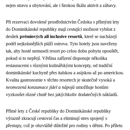
nejen stravu a ubytování, ale i širokou škálu aktivit a zábavy.
Při rezervaci dovolené prostřednictvím Čedoku s přímými lety
do Dominikánské republiky mají cestující možnost vybírat z
desítek
prémiových all inclusive resortů
, které se nacházejí
podél nejkrásnějších pláží ostrova. Tyto hotely jsou navrženy
tak, aby hosté nemuseli resort po celou dobu pobytu opouštět,
pokud si to nepřejí. Většina zařízení disponuje několika
restauracemi s různými kulinářskými koncepty, od tradiční
dominikánské kuchyně přes italskou a asijskou až po americkou.
Kvalita gastronomie v těchto resortech je skutečně vysoká a
neomezená konzumace jídel a nápojů
umožňuje hostům
vyzkoušet různé chutě bez jakýchkoliv dodatečných nákladů.
Přímé lety z České republiky do Dominikánské republiky
výrazně zkracují cestovní čas a eliminují stres spojený s
přestupy, což je obzvláště důležité pro rodiny s dětmi. Po příletu