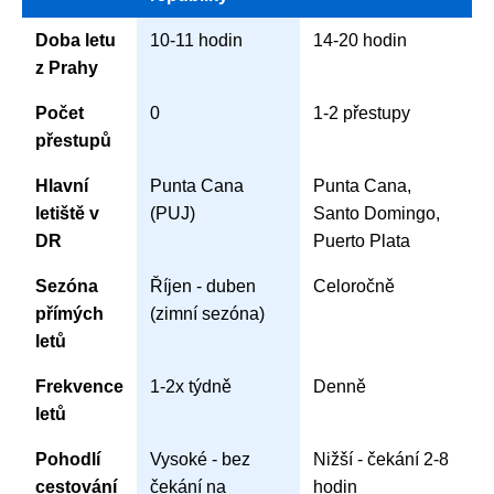
Doba letu
10-11 hodin
14-20 hodin
z Prahy
Počet
0
1-2 přestupy
přestupů
Hlavní
Punta Cana
Punta Cana,
letiště v
(PUJ)
Santo Domingo,
DR
Puerto Plata
Sezóna
Říjen - duben
Celoročně
přímých
(zimní sezóna)
letů
Frekvence
1-2x týdně
Denně
letů
Pohodlí
Vysoké - bez
Nižší - čekání 2-8
cestování
čekání na
hodin