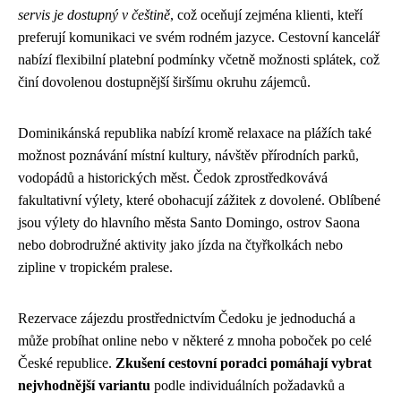
servis je dostupný v češtině
, což oceňují zejména klienti, kteří
preferují komunikaci ve svém rodném jazyce. Cestovní kancelář
nabízí flexibilní platební podmínky včetně možnosti splátek, což
činí dovolenou dostupnější širšímu okruhu zájemců.
Dominikánská republika nabízí kromě relaxace na plážích také
možnost poznávání místní kultury, návštěv přírodních parků,
vodopádů a historických měst. Čedok zprostředkovává
fakultativní výlety, které obohacují zážitek z dovolené. Oblíbené
jsou výlety do hlavního města Santo Domingo, ostrov Saona
nebo dobrodružné aktivity jako jízda na čtyřkolkách nebo
zipline v tropickém pralese.
Rezervace zájezdu prostřednictvím Čedoku je jednoduchá a
může probíhat online nebo v některé z mnoha poboček po celé
České republice.
Zkušení cestovní poradci pomáhají vybrat
nejvhodnější variantu
podle individuálních požadavků a