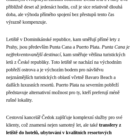
přibližně deset až jedenáct hodin, což je sice relativně dlouhá
doba, ale výhoda přímého spojení bez přestupů tento čas
výrazně kompenzuje.
Letiště v Dominikánské republice, kam směřují přímé lety z
Prahy, jsou především Punta Cana a Puerto Plata.
Punta Cana je
nejfrekventovanější destinací
, kam směřuje většina turistických
letů z České republiky. Toto letiště se nachází na východním
pobřeží ostrova a je výchozím bodem pro návštěvu
nejznámějších turistických oblastí včetně Bavaro Beach a
dalších luxusních resortů. Puerto Plata na severním pobřeží
představuje alternativní možnost pro ty, kteří preferují méně
rušné lokality.
Cestovní kancelář Čedok zajišťuje komplexní služby pro své
klienty, což znamená nejen samotný let, ale také
transfery z
letiště do hotelů, ubytování v kvalitních resortových