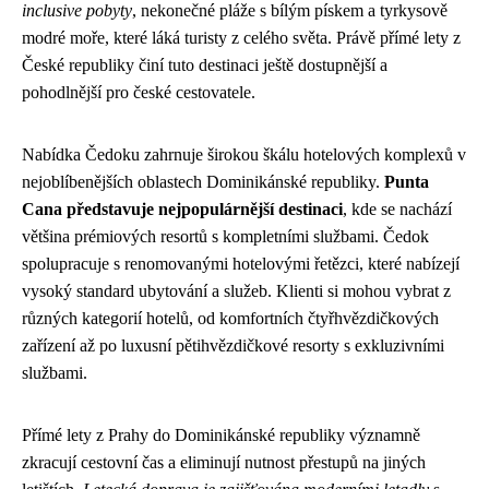
inclusive pobyty
, nekonečné pláže s bílým pískem a tyrkysově
modré moře, které láká turisty z celého světa. Právě přímé lety z
České republiky činí tuto destinaci ještě dostupnější a
pohodlnější pro české cestovatele.
Nabídka Čedoku zahrnuje širokou škálu hotelových komplexů v
nejoblíbenějších oblastech Dominikánské republiky.
Punta
Cana představuje nejpopulárnější destinaci
, kde se nachází
většina prémiových resortů s kompletními službami. Čedok
spolupracuje s renomovanými hotelovými řetězci, které nabízejí
vysoký standard ubytování a služeb. Klienti si mohou vybrat z
různých kategorií hotelů, od komfortních čtyřhvězdičkových
zařízení až po luxusní pětihvězdičkové resorty s exkluzivními
službami.
Přímé lety z Prahy do Dominikánské republiky významně
zkracují cestovní čas a eliminují nutnost přestupů na jiných