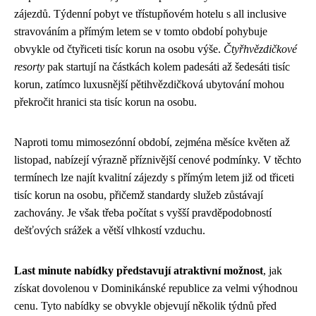
zájezdů. Týdenní pobyt ve třístupňovém hotelu s all inclusive
stravováním a přímým letem se v tomto období pohybuje
obvykle od čtyřiceti tisíc korun na osobu výše.
Čtyřhvězdičkové
resorty
pak startují na částkách kolem padesáti až šedesáti tisíc
korun, zatímco luxusnější pětihvězdičková ubytování mohou
překročit hranici sta tisíc korun na osobu.
Naproti tomu mimosezónní období, zejména měsíce květen až
listopad, nabízejí výrazně příznivější cenové podmínky. V těchto
termínech lze najít kvalitní zájezdy s přímým letem již od třiceti
tisíc korun na osobu, přičemž standardy služeb zůstávají
zachovány. Je však třeba počítat s vyšší pravděpodobností
dešťových srážek a větší vlhkostí vzduchu.
Last minute nabídky představují atraktivní možnost
, jak
získat dovolenou v Dominikánské republice za velmi výhodnou
cenu. Tyto nabídky se obvykle objevují několik týdnů před