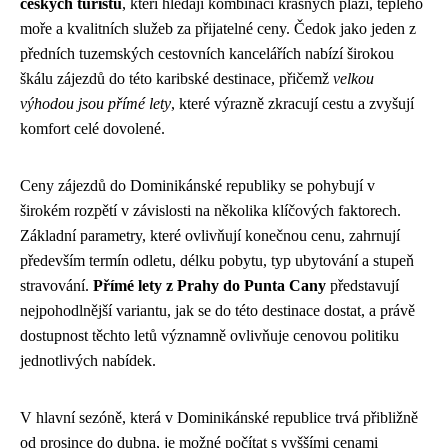
českých turistů
, kteří hledají kombinaci krásných pláží, teplého
moře a kvalitních služeb za přijatelné ceny. Čedok jako jeden z
předních tuzemských cestovních kancelářích nabízí širokou
škálu zájezdů do této karibské destinace, přičemž
velkou
výhodou jsou přímé lety
, které výrazně zkracují cestu a zvyšují
komfort celé dovolené.
Ceny zájezdů do Dominikánské republiky se pohybují v
širokém rozpětí v závislosti na několika klíčových faktorech.
Základní parametry, které ovlivňují konečnou cenu, zahrnují
především termín odletu, délku pobytu, typ ubytování a stupeň
stravování.
Přímé lety z Prahy do Punta Cany
představují
nejpohodlnější variantu, jak se do této destinace dostat, a právě
dostupnost těchto letů významně ovlivňuje cenovou politiku
jednotlivých nabídek.
V hlavní sezóně, která v Dominikánské republice trvá přibližně
od prosince do dubna, je možné počítat s vyššími cenami