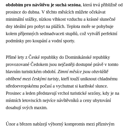
obdobím pro návštěvu je suchá sezóna
, která trvá přibližně od
prosince do dubna. V těchto měsících můžete očekávat
minimální srážky, nízkou vlhkost vzduchu a krásné slunečné
dny ideální pro pobyt na plážích. Teplota moře se pohybuje
kolem příjemných sedmadvaceti stupňů, což vytváří perfektní
podmínky pro koupání a vodní sporty.
Přímé lety z České republiky do Dominikánské republiky
provozované Čedokem jsou nejčastěji dostupné právě v tomto
hlavním turistickém období.
Zimní měsíce jsou obzvláště
oblíbené mezi českými turisty
, kteří touží uniknout chladnému
středoevropskému počasí a vychutnat si karibské slunce.
Prosinec a leden představují vrchol turistické sezóny, kdy je na
místních letoviscích nejvíce návštěvníků a ceny ubytování
dosahují svých maxim.
Únor a březen nabízejí výborný kompromis mezi příznivým