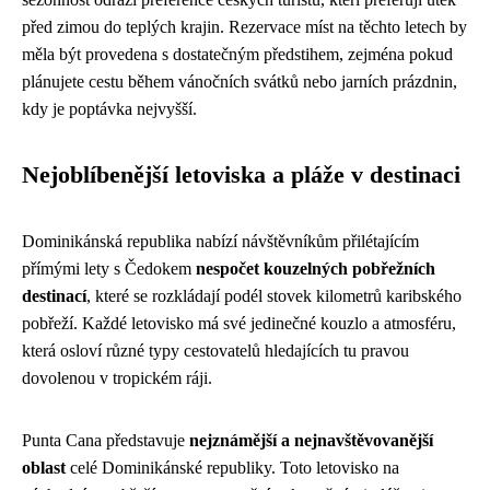
před zimou do teplých krajin. Rezervace míst na těchto letech by
měla být provedena s dostatečným předstihem, zejména pokud
plánujete cestu během vánočních svátků nebo jarních prázdnin,
kdy je poptávka nejvyšší.
Nejoblíbenější letoviska a pláže v destinaci
Dominikánská republika nabízí návštěvníkům přilétajícím
přímými lety s Čedokem
nespočet kouzelných pobřežních
destinací
, které se rozkládají podél stovek kilometrů karibského
pobřeží. Každé letovisko má své jedinečné kouzlo a atmosféru,
která osloví různé typy cestovatelů hledajících tu pravou
dovolenou v tropickém ráji.
Punta Cana představuje
nejznámější a nejnavštěvovanější
oblast
celé Dominikánské republiky. Toto letovisko na