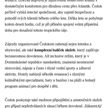
letištích.
Letecká doprava je zajišťována moderními letadly
s
dostatečným komfortem pro dlouhou cestu přes Atlantik. Čedok
pečlivě vybírá letecké společnosti, aby zajistil bezpečnost a
pohodlí svých klientů během celého letu. Délka letu se pohybuje
kolem deseti hodin, což je při přímém spojení velmi přijatelná
doba pro dosažení tohoto tropického ráje.
Zájezdy organizované Čedokem zahrnují nejen letenku a
ubytování, ale také
komplexní balíček služeb
, který zajišťuje
bezstarostnou dovolenou. All inclusive režim, který je v
Dominikánské republice standardem, znamená neomezené
stravování, nápoje a často i různé vodní sporty a zábavní
aktivity. Hotely nabízejí několik restaurací s různými
kulinářskými specialitami, bary u bazénu i na pláži a bohatý
program animací pro dospělé i děti.
Čedok poskytuje také možnost připojištění a asistenčních služeb
pro případ nepředvídaných situací během dovolené.
Zákaznický