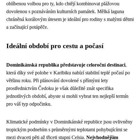
oblíbenou volbou pro ty, kdo chtějí kombinovat plážovou
dovolenou s poznáváním kulturních památek. Mělká laguna
chráněná korálovým útesem je ideální pro rodiny s malými dětmi
a začínající potápěče.
Ideální období pro cestu a počasí
Dominikánská republika představuje celoroční destinaci
,
která díky své polohe v Karibiku nabízí stabilní teplé počasí po
většinu roku. Při plánování dovolené s přímými lety
prostřednictvím Čedoku je však důležité znát specifika
jednotlivých období, abyste si mohli vybrat ten nejlepší termín
pro váš typ odpočinku.
Klimatické podmínky v Dominikánské republice jsou ovlivněny
tropickým podnebím s průměrnými teplotami pohybujícími se
mezi dvaceti pěti až třiceti stupni Celsia.
Nejvhodnějším