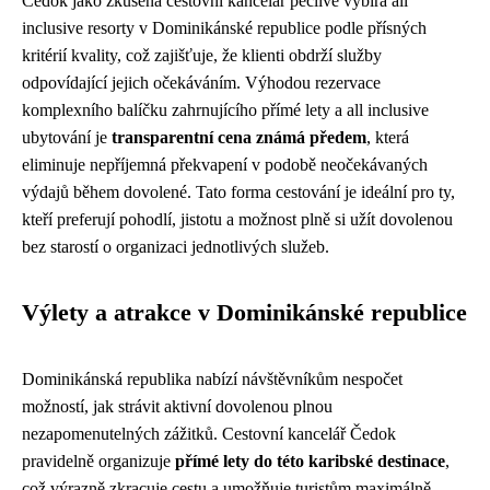
Čedok jako zkušená cestovní kancelář pečlivě vybírá all
inclusive resorty v Dominikánské republice podle přísných
kritérií kvality, což zajišťuje, že klienti obdrží služby
odpovídající jejich očekáváním. Výhodou rezervace
komplexního balíčku zahrnujícího přímé lety a all inclusive
ubytování je
transparentní cena známá předem
, která
eliminuje nepříjemná překvapení v podobě neočekávaných
výdajů během dovolené. Tato forma cestování je ideální pro ty,
kteří preferují pohodlí, jistotu a možnost plně si užít dovolenou
bez starostí o organizaci jednotlivých služeb.
Výlety a atrakce v Dominikánské republice
Dominikánská republika nabízí návštěvníkům nespočet
možností, jak strávit aktivní dovolenou plnou
nezapomenutelných zážitků. Cestovní kancelář Čedok
pravidelně organizuje
přímé lety do této karibské destinace
,
což výrazně zkracuje cestu a umožňuje turistům maximálně