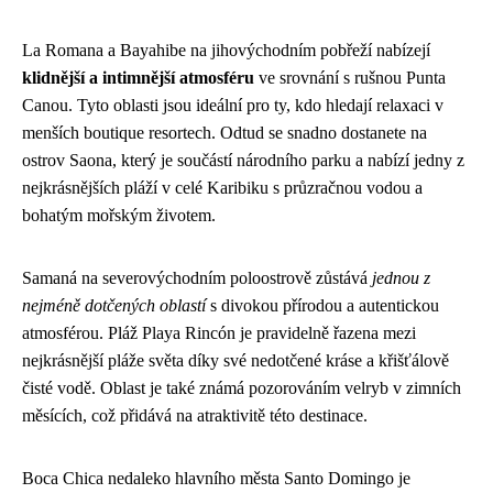
La Romana a Bayahibe na jihovýchodním pobřeží nabízejí
klidnější a intimnější atmosféru
ve srovnání s rušnou Punta
Canou. Tyto oblasti jsou ideální pro ty, kdo hledají relaxaci v
menších boutique resortech. Odtud se snadno dostanete na
ostrov Saona, který je součástí národního parku a nabízí jedny z
nejkrásnějších pláží v celé Karibiku s průzračnou vodou a
bohatým mořským životem.
Samaná na severovýchodním poloostrově zůstává
jednou z
nejméně dotčených oblastí
s divokou přírodou a autentickou
atmosférou. Pláž Playa Rincón je pravidelně řazena mezi
nejkrásnější pláže světa díky své nedotčené kráse a křišťálově
čisté vodě. Oblast je také známá pozorováním velryb v zimních
měsících, což přidává na atraktivitě této destinace.
Boca Chica nedaleko hlavního města Santo Domingo je