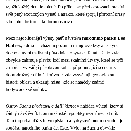
využít každý den dovolené. Po příletu se před cestovateli otevírá
svět plný exotických výletů a atrakcí, které spojují přírodní krásy
s bohatou historií a kulturou ostrova.
Mezi nejoblíbenější výlety patří návštěva
národního parku Los
Haitises
, kde se nachází impozantní mangrové lesy a jeskyně s
dochovanými malbami původních obyvatel Taínů. Tento výlet
obvykle zahrnuje plavbu lodí mezi skalními útvary, které se tyčí
z moře a vytvářejí působivou kulisu připomínající scenérii z
dobrodružných filmů. Průvodci zde vysvětlují geologickou
historii oblasti a ukazují místa, kde se natáčely známé
hollywoodské snímky.
Ostrov Saona představuje další klenot
v nabídce výletů, který si
žádný návštěvník Dominikánské republiky nesmí nechat ujít.
Tato tropická pláž s bílým pískem a tyrkysově modrou vodou je
součástí národního parku del Este. Výlet na Saonu obvykle