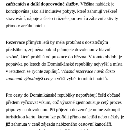
zařízeních a další doprovodné služby
. Většina nabídek je
koncipována jako all inclusive pobyty, které zahrnují veškeré
stravování, nápoje a často i různé sportovní a zábavní aktivity
přímo v areálu hotelu.
Rezervace přímých letů by měla probíhat s dostatečným
předstihem, zejména pokud plánujete dovolenou v hlavní
sezóně, která probíhá od prosince do března. V tomto období je
poptávka po letech do Dominikánské republiky nejvyšší a místa
v letadlech se rychle zaplňují.
Včasná rezervace navíc často
znamená výhodnější ceny
a větší výběr termínů i hotelů.
Pro cesty do Dominikánské republiky nepotřebují čeští občané
předem vyřizovat vízum, což výrazně zjednodušuje celý proces
přípravy na dovolenou. Při příjezdu do země je nutné zakoupit
turistickou kartu, kterou lze pořídit přímo na letišti nebo někdy je
již zahrnuta v ceně zájezdu nabízeného cestovní kanceláří.