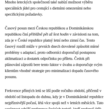
Mnoho leteckých společností také nabízí možnost výběru
speciálních jídel pro cestující s dietními omezeními nebo
specifickými požadavky.
Časový posun mezi Českou republikou a Dominikánskou
republikou činí
přibližně pět až šest hodin
v závislosti na tom,
zda je v České republice platný letní nebo zimní čas. Tento
časový rozdíl může v prvních dnech dovolené způsobit mírné
problémy s adaptací, proto odborníci doporučují postupnou
aklimatizaci a dostatek odpočinku po příletu. Čedok při
plánování zájezdů bere tento faktor v úvahu a doporučuje svým
klientům vhodné strategie pro minimalizaci dopadu časového
posunu.
Frekvence přímých letů se liší podle ročního období, přičemž v
období od listopadu do dubna, kdy je v Dominikánské republice
nejpříznivější počasí, létá více spojů než v letních měsících. Tato
sezónnost odráží preference českých turistů, kteří preferují útěk