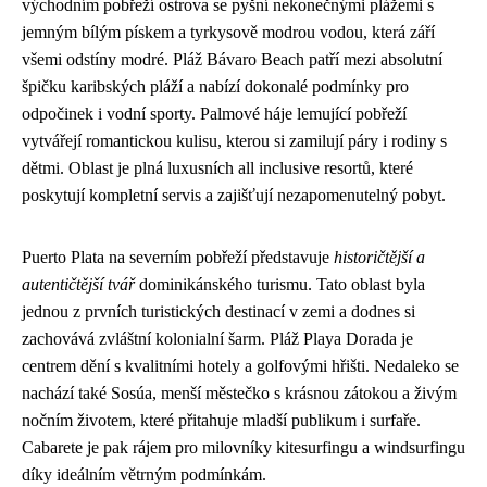
východním pobřeží ostrova se pyšní nekonečnými plážemi s
jemným bílým pískem a tyrkysově modrou vodou, která září
všemi odstíny modré. Pláž Bávaro Beach patří mezi absolutní
špičku karibských pláží a nabízí dokonalé podmínky pro
odpočinek i vodní sporty. Palmové háje lemující pobřeží
vytvářejí romantickou kulisu, kterou si zamilují páry i rodiny s
dětmi. Oblast je plná luxusních all inclusive resortů, které
poskytují kompletní servis a zajišťují nezapomenutelný pobyt.
Puerto Plata na severním pobřeží představuje
historičtější a
autentičtější tvář
dominikánského turismu. Tato oblast byla
jednou z prvních turistických destinací v zemi a dodnes si
zachovává zvláštní kolonialní šarm. Pláž Playa Dorada je
centrem dění s kvalitními hotely a golfovými hřišti. Nedaleko se
nachází také Sosúa, menší městečko s krásnou zátokou a živým
nočním životem, které přitahuje mladší publikum i surfaře.
Cabarete je pak rájem pro milovníky kitesurfingu a windsurfingu
díky ideálním větrným podmínkám.