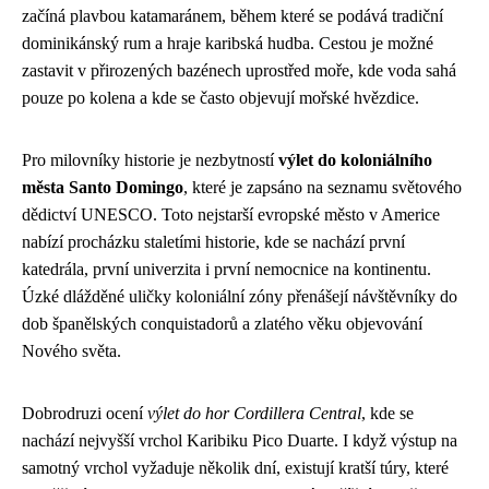
začíná plavbou katamaránem, během které se podává tradiční
dominikánský rum a hraje karibská hudba. Cestou je možné
zastavit v přirozených bazénech uprostřed moře, kde voda sahá
pouze po kolena a kde se často objevují mořské hvězdice.
Pro milovníky historie je nezbytností
výlet do koloniálního
města Santo Domingo
, které je zapsáno na seznamu světového
dědictví UNESCO. Toto nejstarší evropské město v Americe
nabízí procházku staletími historie, kde se nachází první
katedrála, první univerzita i první nemocnice na kontinentu.
Úzké dlážděné uličky koloniální zóny přenášejí návštěvníky do
dob španělských conquistadorů a zlatého věku objevování
Nového světa.
Dobrodruzi ocení
výlet do hor Cordillera Central
, kde se
nachází nejvyšší vrchol Karibiku Pico Duarte. I když výstup na
samotný vrchol vyžaduje několik dní, existují kratší túry, které