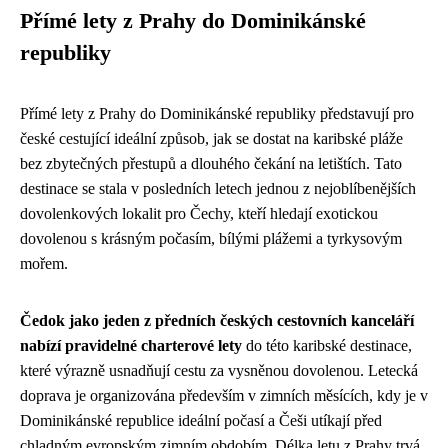
Přímé lety z Prahy do Dominikánské
republiky
Přímé lety z Prahy do Dominikánské republiky představují pro
české cestující ideální způsob, jak se dostat na karibské pláže
bez zbytečných přestupů a dlouhého čekání na letištích. Tato
destinace se stala v posledních letech jednou z nejoblíbenějších
dovolenkových lokalit pro Čechy, kteří hledají exotickou
dovolenou s krásným počasím, bílými plážemi a tyrkysovým
mořem.
Čedok jako jeden z předních českých cestovních kanceláří
nabízí pravidelné charterové lety
do této karibské destinace,
které výrazně usnadňují cestu za vysněnou dovolenou. Letecká
doprava je organizována především v zimních měsících, kdy je v
Dominikánské republice ideální počasí a Češi utíkají před
chladným evropským zimním obdobím. Délka letu z Prahy trvá