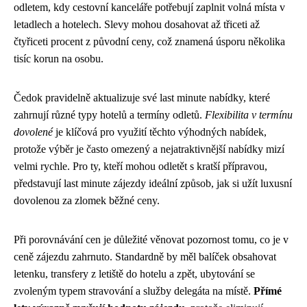
odletem, kdy cestovní kanceláře potřebují zaplnit volná místa v
letadlech a hotelech. Slevy mohou dosahovat až třiceti až
čtyřiceti procent z původní ceny, což znamená úsporu několika
tisíc korun na osobu.
Čedok pravidelně aktualizuje své last minute nabídky, které
zahrnují různé typy hotelů a termíny odletů.
Flexibilita v termínu
dovolené
je klíčová pro využití těchto výhodných nabídek,
protože výběr je často omezený a nejatraktivnější nabídky mizí
velmi rychle. Pro ty, kteří mohou odletět s kratší přípravou,
představují last minute zájezdy ideální způsob, jak si užít luxusní
dovolenou za zlomek běžné ceny.
Při porovnávání cen je důležité věnovat pozornost tomu, co je v
ceně zájezdu zahrnuto. Standardně by měl balíček obsahovat
letenku, transfery z letiště do hotelu a zpět, ubytování se
zvoleným typem stravování a služby delegáta na místě.
Přímé