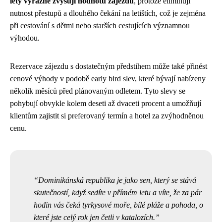
lety výrazně zvyšují hodnotu zájezdu
, protože eliminují
nutnost přestupů a dlouhého čekání na letištích, což je zejména
při cestování s dětmi nebo starších cestujících významnou
výhodou.
Rezervace zájezdu s dostatečným předstihem může také přinést
cenové výhody v podobě early bird slev, které bývají nabízeny
několik měsíců před plánovaným odletem. Tyto slevy se
pohybují obvykle kolem deseti až dvaceti procent a umožňují
klientům zajistit si preferovaný termín a hotel za zvýhodněnou
cenu.
Dominikánská republika je jako sen, který se stává
skutečností, když sedíte v přímém letu a víte, že za pár
hodin vás čeká tyrkysové moře, bílé pláže a pohoda, o
které jste celý rok jen četli v katalozích.