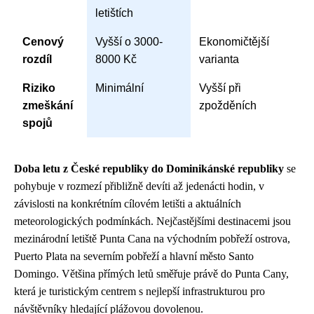
letištích
Cenový
Vyšší o 3000-
Ekonomičtější
rozdíl
8000 Kč
varianta
Riziko
Minimální
Vyšší při
zmeškání
zpožděních
spojů
Doba letu z České republiky do Dominikánské republiky
se
pohybuje v rozmezí přibližně devíti až jedenácti hodin, v
závislosti na konkrétním cílovém letišti a aktuálních
meteorologických podmínkách. Nejčastějšími destinacemi jsou
mezinárodní letiště Punta Cana na východním pobřeží ostrova,
Puerto Plata na severním pobřeží a hlavní město Santo
Domingo. Většina přímých letů směřuje právě do Punta Cany,
která je turistickým centrem s nejlepší infrastrukturou pro
návštěvníky hledající plážovou dovolenou.