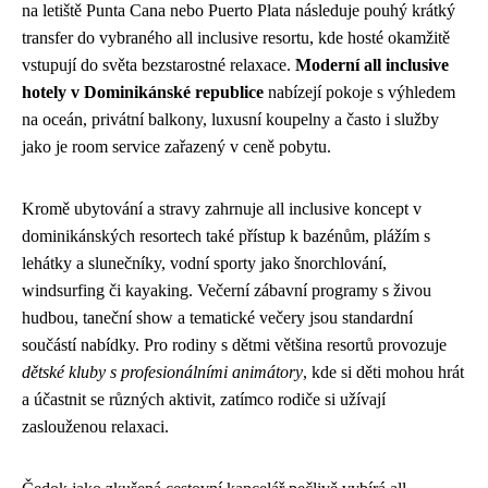
na letiště Punta Cana nebo Puerto Plata následuje pouhý krátký
transfer do vybraného all inclusive resortu, kde hosté okamžitě
vstupují do světa bezstarostné relaxace.
Moderní all inclusive
hotely v Dominikánské republice
nabízejí pokoje s výhledem
na oceán, privátní balkony, luxusní koupelny a často i služby
jako je room service zařazený v ceně pobytu.
Kromě ubytování a stravy zahrnuje all inclusive koncept v
dominikánských resortech také přístup k bazénům, plážím s
lehátky a slunečníky, vodní sporty jako šnorchlování,
windsurfing či kayaking. Večerní zábavní programy s živou
hudbou, taneční show a tematické večery jsou standardní
součástí nabídky. Pro rodiny s dětmi většina resortů provozuje
dětské kluby s profesionálními animátory
, kde si děti mohou hrát
a účastnit se různých aktivit, zatímco rodiče si užívají
zaslouženou relaxaci.