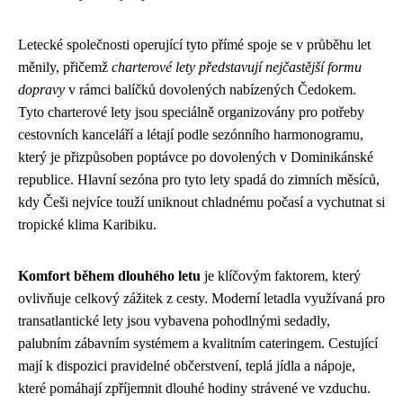
Letecké společnosti operující tyto přímé spoje se v průběhu let
měnily, přičemž
charterové lety představují nejčastější formu
dopravy
v rámci balíčků dovolených nabízených Čedokem.
Tyto charterové lety jsou speciálně organizovány pro potřeby
cestovních kanceláří a létají podle sezónního harmonogramu,
který je přizpůsoben poptávce po dovolených v Dominikánské
republice. Hlavní sezóna pro tyto lety spadá do zimních měsíců,
kdy Češi nejvíce touží uniknout chladnému počasí a vychutnat si
tropické klima Karibiku.
Komfort během dlouhého letu
je klíčovým faktorem, který
ovlivňuje celkový zážitek z cesty. Moderní letadla využívaná pro
transatlantické lety jsou vybavena pohodlnými sedadly,
palubním zábavním systémem a kvalitním cateringem. Cestující
mají k dispozici pravidelné občerstvení, teplá jídla a nápoje,
které pomáhají zpříjemnit dlouhé hodiny strávené ve vzduchu.