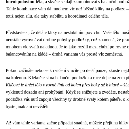
horní polovinu těla
, a skvěle se dají zkombinovat s balanční podlo
Tahle kombinace vám dá mnohem víc než běžné kliky na podlaze – 
totiž nejen sílu, ale taky stabilitu a koordinaci celého těla.
Představte si, že děláte kliky na nestabilním povrchu. Vaše tělo musí
neustále vyrovnávat drobné pohyby podložky, což znamená, že pra
mnohem víc svalů najednou. Je to jako rozdíl mezi chůzí po rovné c
balancováním na kládě – druhá varianta vás prostě víc zaměstná.
Pokud začínáte nebo se k cvičení vracíte po delší pauze, zkuste nejd
na kolenou. Klekněte si na balanční podložku a ruce dejte na zem p
Klíčové je držet tělo v rovné linii od kolen přes boky až k hlavě
– žá
vyklenutí dozadu ani prohýbání. Když se snižujete a zvedáte, nestab
podložka vás nutí zapojit všechny ty drobné svaly kolem páteře, o k
byste jinak ani nevěděli.
Až vám tahle varianta začne připadat snadná, můžete přejít na kliky