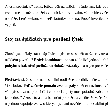
A jestli sportujete? Tenis, fotbal, běh na lyžích – všude tam, kde pot
rychle měnit směr a udržet dynamickou rovnováhu, vám tohle cviče
pomůže. Lepší výkon, zdravější kotníky i kolena. Prostě investice, k
vyplatí.
Stoj na špičkách pro posílení lýtek
Zkusili jste někdy stát na špičkách a přitom se snažit udržet rovnov
měkkém povrchu?
Právě kombinace tohoto zdánlivě jednoduch
pohybu s balanční podložkou dokáže zázraky
– a nejen pro vaše
Představte si, že stojíte na nestabilní podložce, chodidla máte zhrub
šířku boků.
Teď začnete pomalu zvedat paty směrem nahoru
, v
vám přesouvá na přední část chodidel a prsty musí pořádně zabrat. 
jednoduše? Zkuste to ale na balanční podložce a zjistíte, že vaše těl
najednou zapojuje svaly, o kterých jste ani nevěděli. Ta nestabilní p