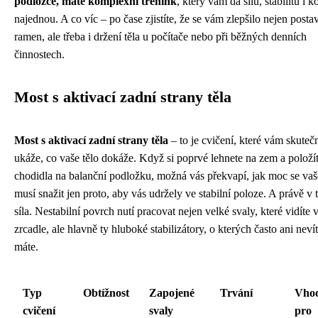
podložce, máte komplexní trénink
, který vám dá sílu, stabilitu i 
najednou. A co víc – po čase zjistíte, že se vám zlepšilo nejen posta
ramen, ale třeba i držení těla u počítače nebo při běžných denních
činnostech.
Most s aktivací zadní strany těla
Most s aktivací zadní strany těla
– to je cvičení, které vám skuteč
ukáže, co vaše tělo dokáže. Když si poprvé lehnete na zem a položí
chodidla na balanční podložku, možná vás překvapí, jak moc se vaš
musí snažit jen proto, aby vás udržely ve stabilní poloze. A právě v 
síla. Nestabilní povrch nutí pracovat nejen velké svaly, které vidíte 
zrcadle, ale hlavně ty hluboké stabilizátory, o kterých často ani nevít
máte.
Typ
Obtížnost
Zapojené
Trvání
Vho
cvičení
svaly
pro