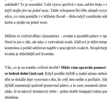
naklánět? To je normální. Celá výzva spočívá v tom,
udržet boky v r
když stojíte jen na jedné noze
. Tahle schopnost říct tělu zůstaň vyro
něco, co vám pomůže i v běžném životě – třeba když vyndáváte ná
kufru a stojíte na jedné noze.
Můžete to cvičení dělat i dynamicky – zvedat a spouštět pánev v op
Není to jen o síle, ale taky o vytrvalosti svalů. Klíčové je držet tem
kontrolou a pořád udržovat napětí v pracujících svalech. Nespěchejt
kvalita je důležitější než kvantita.
Víte, co je na tomhle cvičení skvělé?
Může vám opravdu pomoct 
se bolesti dolní části zad
. Když posílíte hýždě a zadní stranu stehen
tělo se dokáže lépe vyrovnat s tím, že celý den sedíte u počítače. Sil
hýždě znamenají správně postavená pánev, a to zase znamená zdrav
záda. Je to takový dominový efekt – jedno dobře fungující místo p
druhému.