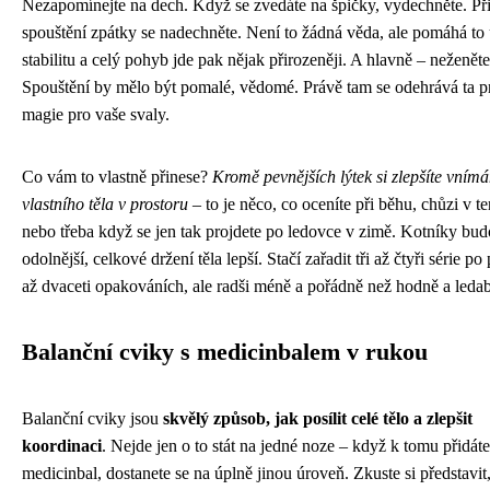
Nezapomínejte na dech. Když se zvedáte na špičky, vydechněte. Př
spouštění zpátky se nadechněte. Není to žádná věda, ale pomáhá to 
stabilitu a celý pohyb jde pak nějak přirozeněji. A hlavně – neženěte
Spouštění by mělo být pomalé, vědomé. Právě tam se odehrává ta p
magie pro vaše svaly.
Co vám to vlastně přinese?
Kromě pevnějších lýtek si zlepšíte vnímá
vlastního těla v prostoru
– to je něco, co oceníte při běhu, chůzi v te
nebo třeba když se jen tak projdete po ledovce v zimě. Kotníky bu
odolnější, celkové držení těla lepší. Stačí zařadit tři až čtyři série po 
až dvaceti opakováních, ale radši méně a pořádně než hodně a ledab
Balanční cviky s medicinbalem v rukou
Balanční cviky jsou
skvělý způsob, jak posílit celé tělo a zlepšit
koordinaci
. Nejde jen o to stát na jedné noze – když k tomu přidáte
medicinbal, dostanete se na úplně jinou úroveň. Zkuste si představit