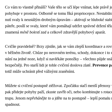
Co vám to vlastně přináší? Vaše tělo se učí lépe vnímat, kde právě je
pohybuje v prostoru. Odborně se tomu říká propriocepce. Nestabiln
nutí svaly k neustálým drobným úpravám – aktivují se hluboké stabi
páteře, posílí se svaly, které vám pomáhají udržet správné držení těla
znamená
méně bolestí zad
a celkově zdravější pohybový aparát.
Cvičíte pravidelně? Brzy zjistíte, jak se vám zlepší koordinace a ro
v běžném životě. Chůze po nerovném terénu, schody, dokonce i to 
stání na jedné noze, když si navlékáte ponožky – všechno půjde sná
bezpečněji. Pro starší lidi je tohle cvičení doslova zlaté.
Prevence p
totiž může uchránit před vážnými zraněními.
Můžete si cvičení postupně ztěžovat. Zpočátku stačí menší přenosy 
pak přidejte pohyby paží, zkuste zavřít oči, nebo kombinujte s rota
trupu. Jenom
nepřehánějte to
a jděte na to postupně – lepší pomalu 
spadnout.