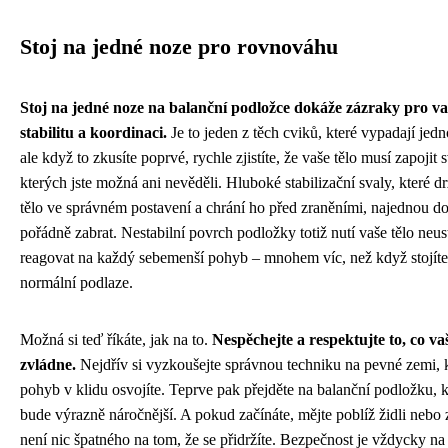
Stoj na jedné noze pro rovnováhu
Stoj na jedné noze na balanční podložce dokáže zázraky pro va
stabilitu a koordinaci.
Je to jeden z těch cviků, které vypadají jed
ale když to zkusíte poprvé, rychle zjistíte, že vaše tělo musí zapojit s
kterých jste možná ani nevěděli. Hluboké stabilizační svaly, které dr
tělo ve správném postavení a chrání ho před zraněními, najednou do
pořádně zabrat. Nestabilní povrch podložky totiž nutí vaše tělo neus
reagovat na každý sebemenší pohyb – mnohem víc, než když stojíte
normální podlaze.
Možná si teď říkáte, jak na to.
Nespěchejte a respektujte to, co vaš
zvládne.
Nejdřív si vyzkoušejte správnou techniku na pevné zemi, 
pohyb v klidu osvojíte. Teprve pak přejděte na balanční podložku, 
bude výrazně náročnější. A pokud začínáte, mějte poblíž židli nebo
není nic špatného na tom, že se přidržíte. Bezpečnost je vždycky n