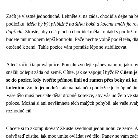
Začít je vlastně jednoduché. Lehněte si na záda, chodidla dejte na b
podložku.
Měla by být přibližně na šířku boků a kolena směřujte ro
dopředu
. Zkuste, aby celá plocha chodidel měla kontakt s podložko
budete mít mnohem lepší kontrolu. Paže nechte volně podél těla, dl
otočené k zemi. Tahle pozice vám pomůže lépe se stabilizovat.
A teď začíná ta pravá práce. Pomalu zvedejte pánev nahoru, jako by
snažili odlepit záda od země. Cítíte, jak se zapojují hýždě?
Cílem je
se do pozice, kdy tvoříte přímou linii od ramen přes boky až ke
kolenům
. Zní to jednoduše, ale na balanční podložce je to úplně jin
Vaše tělo musí neustále dělat drobné korekce, aby vás udrželo ve sta
poloze. Možná si ani nevšimnete těch malých pohybů, ale vaše sval
rozhodně cítí.
Chcete si to zkomplikovat? Zkuste zvednout jednu nohu ze země. 
právě teď zjistíte, jak moc umíte ovládat své tělo. Pánev se vám zač