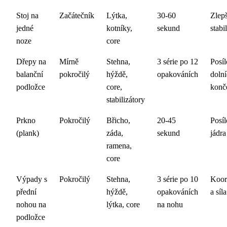
Stoj na
Začátečník
Lýtka,
30-60
Zlep
jedné
kotníky,
sekund
stabil
noze
core
Dřepy na
Mírně
Stehna,
3 série po 12
Posíl
balanční
pokročilý
hýždě,
opakováních
doln
podložce
core,
konč
stabilizátory
Prkno
Pokročilý
Břicho,
20-45
Posíl
(plank)
záda,
sekund
jádra
ramena,
core
Výpady s
Pokročilý
Stehna,
3 série po 10
Koor
přední
hýždě,
opakováních
a síla
nohou na
lýtka, core
na nohu
podložce