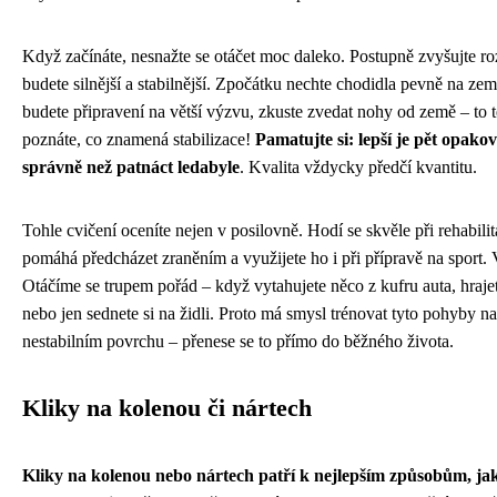
Když začínáte, nesnažte se otáčet moc daleko. Postupně zvyšujte ro
budete silnější a stabilnější. Zpočátku nechte chodidla pevně na zem
budete připravení na větší výzvu, zkuste zvedat nohy od země – to 
poznáte, co znamená stabilizace!
Pamatujte si: lepší je pět opako
správně než patnáct ledabyle
. Kvalita vždycky předčí kvantitu.
Tohle cvičení oceníte nejen v posilovně. Hodí se skvěle při rehabilit
pomáhá předcházet zraněním a využijete ho i při přípravě na sport. 
Otáčíme se trupem pořád – když vytahujete něco z kufru auta, hrajet
nebo jen sednete si na židli. Proto má smysl trénovat tyto pohyby na
nestabilním povrchu – přenese se to přímo do běžného života.
Kliky na kolenou či nártech
Kliky na kolenou nebo nártech patří k nejlepším způsobům, jak 