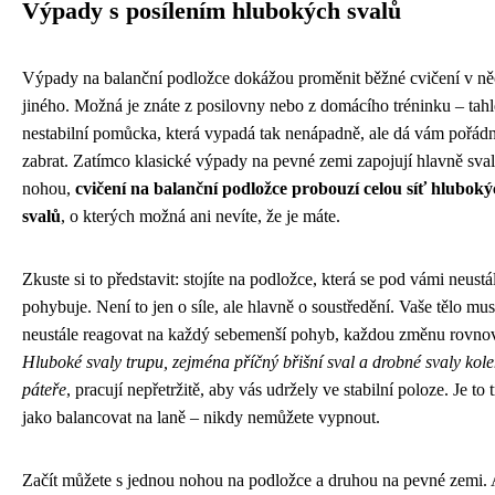
Výpady s posílením hlubokých svalů
Výpady na balanční podložce dokážou proměnit běžné cvičení v ně
jiného. Možná je znáte z posilovny nebo z domácího tréninku – tahl
nestabilní pomůcka, která vypadá tak nenápadně, ale dá vám pořád
zabrat. Zatímco klasické výpady na pevné zemi zapojují hlavně sva
nohou,
cvičení na balanční podložce probouzí celou síť hlubok
svalů
, o kterých možná ani nevíte, že je máte.
Zkuste si to představit: stojíte na podložce, která se pod vámi neustá
pohybuje. Není to jen o síle, ale hlavně o soustředění. Vaše tělo mus
neustále reagovat na každý sebemenší pohyb, každou změnu rovno
Hluboké svaly trupu, zejména příčný břišní sval a drobné svaly kol
páteře
, pracují nepřetržitě, aby vás udržely ve stabilní poloze. Je to 
jako balancovat na laně – nikdy nemůžete vypnout.
Začít můžete s jednou nohou na podložce a druhou na pevné zemi. 