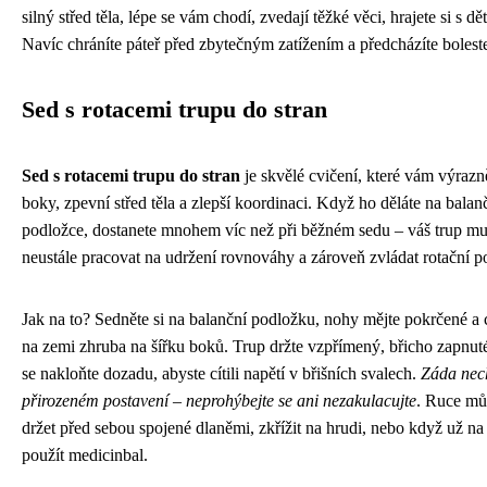
silný střed těla, lépe se vám chodí, zvedají těžké věci, hrajete si s dě
Navíc chráníte páteř před zbytečným zatížením a předcházíte bolest
Sed s rotacemi trupu do stran
Sed s rotacemi trupu do stran
je skvělé cvičení, které vám výrazně
boky, zpevní střed těla a zlepší koordinaci. Když ho děláte na balan
podložce, dostanete mnohem víc než při běžném sedu – váš trup mu
neustále pracovat na udržení rovnováhy a zároveň zvládat rotační p
Jak na to? Sedněte si na balanční podložku, nohy mějte pokrčené a 
na zemi zhruba na šířku boků. Trup držte vzpřímený, břicho zapnuté
se nakloňte dozadu, abyste cítili napětí v břišních svalech.
Záda nec
přirozeném postavení – neprohýbejte se ani nezakulacujte
. Ruce mů
držet před sebou spojené dlaněmi, zkřížit na hrudi, nebo když už na
použít medicinbal.