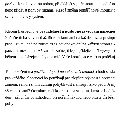
prvky
– kroužit volnou nohou, předklánět se, dřepnout si na jedné n
nebo přidávat pohyby rukama. Každá změna přináší nové impulzy 
svaly a nervový systém.
Klíčem k úspěchu je
pravidelnost a postupné zvyšování náročnos
Začněte třeba s dvaceti až třiceti sekundami na každé noze a postup
prodlužujte. Ideálně zkuste tři až pět opakování na každou stranu s 
pauzami mezi nimi. Až vám to začne jít lépe, přidejte další výzvy – t
během stoje házejte a chytejte míč. Vaše koordinace vám to poděkuj
Tohle cvičení má
pozitivní dopad na celou vaši kondici
a hodí se sk
pro každého. Sportovci ho používají pro zlepšení výkonu a prevenc
zranění, senioři si tím udržují pohyblivost a snižují riziko pádů. A m
všichni ostatní? Oceníme lepší koordinaci a stabilitu, která se hodí 
den – při chůzi po schodech, při nošení nákupu nebo prostě při bě
pohybu.