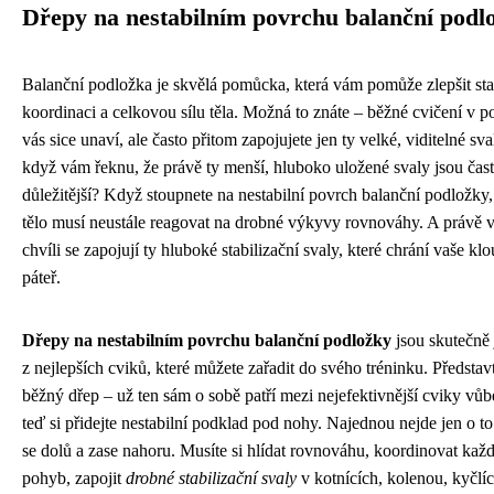
Dřepy na nestabilním povrchu balanční podl
Balanční podložka je skvělá pomůcka, která vám pomůže zlepšit stab
koordinaci a celkovou sílu těla. Možná to znáte – běžné cvičení v p
vás sice unaví, ale často přitom zapojujete jen ty velké, viditelné sv
když vám řeknu, že právě ty menší, hluboko uložené svaly jsou čas
důležitější? Když stoupnete na nestabilní povrch balanční podložky,
tělo musí neustále reagovat na drobné výkyvy rovnováhy. A právě v
chvíli se zapojují ty hluboké stabilizační svaly, které chrání vaše kl
páteř.
Dřepy na nestabilním povrchu balanční podložky
jsou skutečně
z nejlepších cviků, které můžete zařadit do svého tréninku. Představt
běžný dřep – už ten sám o sobě patří mezi nejefektivnější cviky vůb
teď si přidejte nestabilní podklad pod nohy. Najednou nejde jen o to
se dolů a zase nahoru. Musíte si hlídat rovnováhu, koordinovat kaž
pohyb, zapojit
drobné stabilizační svaly
v kotnících, kolenou, kyčlíc