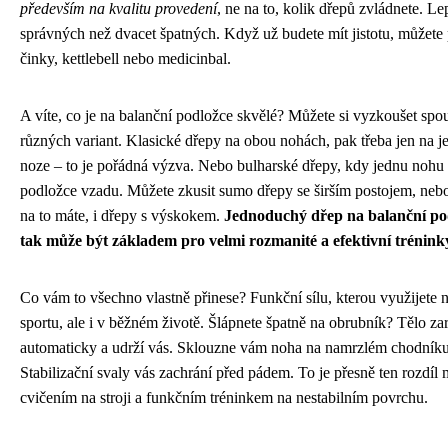
především na kvalitu provedení
, ne na to, kolik dřepů zvládnete. Lep
správných než dvacet špatných. Když už budete mít jistotu, můžete 
činky, kettlebell nebo medicinbal.
A víte, co je na balanční podložce skvělé? Můžete si vyzkoušet spo
různých variant. Klasické dřepy na obou nohách, pak třeba jen na j
noze – to je pořádná výzva. Nebo bulharské dřepy, kdy jednu nohu
podložce vzadu. Můžete zkusit sumo dřepy se širším postojem, neb
na to máte, i dřepy s výskokem.
Jednoduchý dřep na balanční po
tak může být základem pro velmi rozmanité a efektivní trénink
Co vám to všechno vlastně přinese? Funkční sílu, kterou využijete n
sportu, ale i v běžném životě. Šlápnete špatně na obrubník? Tělo za
automaticky a udrží vás. Sklouzne vám noha na namrzlém chodník
Stabilizační svaly vás zachrání před pádem. To je přesně ten rozdíl 
cvičením na stroji a funkčním tréninkem na nestabilním povrchu.