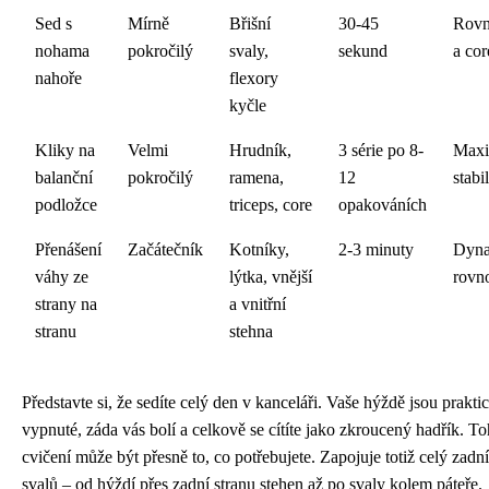
Sed s
Mírně
Břišní
30-45
Rovn
nohama
pokročilý
svaly,
sekund
a cor
nahoře
flexory
kyčle
Kliky na
Velmi
Hrudník,
3 série po 8-
Maxi
balanční
pokročilý
ramena,
12
stabi
podložce
triceps, core
opakováních
Přenášení
Začátečník
Kotníky,
2-3 minuty
Dyna
váhy ze
lýtka, vnější
rovn
strany na
a vnitřní
stranu
stehna
Představte si, že sedíte celý den v kanceláři. Vaše hýždě jsou prakti
vypnuté, záda vás bolí a celkově se cítíte jako zkroucený hadřík. To
cvičení může být přesně to, co potřebujete. Zapojuje totiž celý zadní
svalů – od hýždí přes zadní stranu stehen až po svaly kolem páteře.