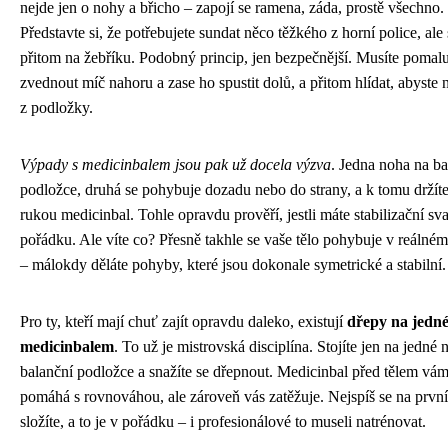
nejde jen o nohy a břicho – zapojí se ramena, záda, prostě všechno.
Představte si, že potřebujete sundat něco těžkého z horní police, ale s
přitom na žebříku. Podobný princip, jen bezpečnější. Musíte pomal
zvednout míč nahoru a zase ho spustit dolů, a přitom hlídat, abyste 
z podložky.
Výpady s medicinbalem jsou pak už docela výzva
. Jedna noha na ba
podložce, druhá se pohybuje dozadu nebo do strany, a k tomu držít
rukou medicinbal. Tohle opravdu prověří, jestli máte stabilizační sv
pořádku. Ale víte co? Přesně takhle se vaše tělo pohybuje v reálném
– málokdy děláte pohyby, které jsou dokonale symetrické a stabilní.
Pro ty, kteří mají chuť zajít opravdu daleko, existují
dřepy na jedné
medicinbalem
. To už je mistrovská disciplína. Stojíte jen na jedné 
balanční podložce a snažíte se dřepnout. Medicinbal před tělem vám
pomáhá s rovnováhou, ale zároveň vás zatěžuje. Nejspíš se na prvn
složíte, a to je v pořádku – i profesionálové to museli natrénovat.