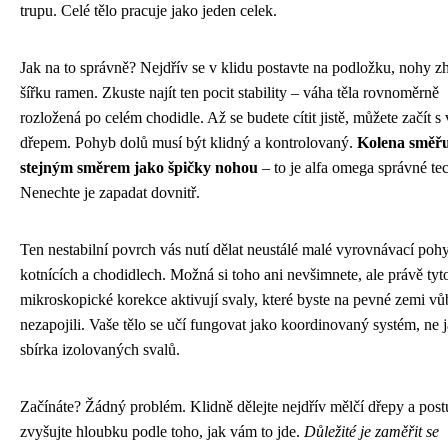
trupu. Celé tělo pracuje jako jeden celek.
Jak na to správně? Nejdřív se v klidu postavte na podložku, nohy z
šířku ramen. Zkuste najít ten pocit stability – váha těla rovnoměrně
rozložená po celém chodidle. Až se budete cítit jistě, můžete začít s
dřepem. Pohyb dolů musí být klidný a kontrolovaný.
Kolena směřu
stejným směrem jako špičky nohou
– to je alfa omega správné te
Nenechte je zapadat dovnitř.
Ten nestabilní povrch vás nutí dělat neustálé malé vyrovnávací poh
kotnících a chodidlech. Možná si toho ani nevšimnete, ale právě tyt
mikroskopické korekce aktivují svaly, které byste na pevné zemi vů
nezapojili. Vaše tělo se učí fungovat jako koordinovaný systém, ne 
sbírka izolovaných svalů.
Začínáte? Žádný problém. Klidně dělejte nejdřív mělčí dřepy a pos
zvyšujte hloubku podle toho, jak vám to jde.
Důležité je zaměřit se