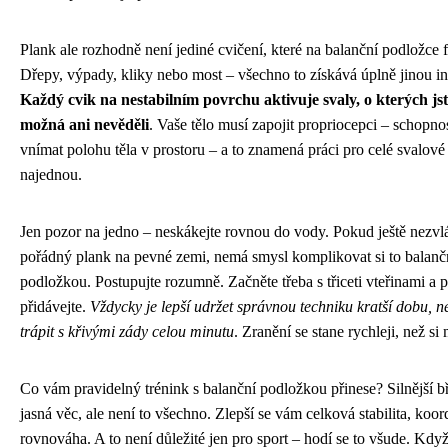
Plank ale rozhodně není jediné cvičení, které na balanční podložce 
Dřepy, výpady, kliky nebo most – všechno to získává úplně jinou in
Každý cvik na nestabilním povrchu aktivuje svaly, o kterých js
možná ani nevěděli
. Vaše tělo musí zapojit propriocepci – schopno
vnímat polohu těla v prostoru – a to znamená práci pro celé svalové
najednou.
Jen pozor na jedno – neskákejte rovnou do vody. Pokud ještě nezvl
pořádný plank na pevné zemi, nemá smysl komplikovat si to balanč
podložkou. Postupujte rozumně. Začněte třeba s třiceti vteřinami a 
přidávejte.
Vždycky je lepší udržet správnou techniku kratší dobu, n
trápit s křivými zády celou minutu
. Zranění se stane rychleji, než si 
Co vám pravidelný trénink s balanční podložkou přinese? Silnější bř
jasná věc, ale není to všechno. Zlepší se vám celková stabilita, koor
rovnováha. A to není důležité jen pro sport – hodí se to všude. Kdy