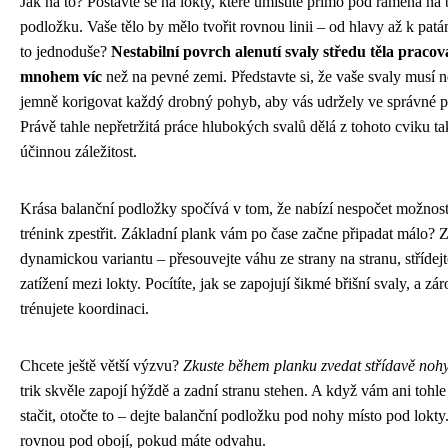
Jak na to? Postavte se na lokty, které umístíte přímo pod ramena na 
podložku. Vaše tělo by mělo tvořit rovnou linii – od hlavy až k pat
to jednoduše?
Nestabilní povrch alenutí svaly středu těla pracov
mnohem víc
než na pevné zemi. Představte si, že vaše svaly musí n
jemně korigovat každý drobný pohyb, aby vás udržely ve správné p
Právě tahle nepřetržitá práce hlubokých svalů dělá z tohoto cviku ta
účinnou záležitost.
Krása balanční podložky spočívá v tom, že nabízí nespočet možností
trénink zpestřit. Základní plank vám po čase začne připadat málo? 
dynamickou variantu – přesouvejte váhu ze strany na stranu, střídejt
zatížení mezi lokty. Pocítíte, jak se zapojují šikmé břišní svaly, a zá
trénujete koordinaci.
Chcete ještě větší výzvu?
Zkuste během planku zvedat střídavě noh
trik skvěle zapojí hýždě a zadní stranu stehen. A když vám ani tohl
stačit, otočte to – dejte balanční podložku pod nohy místo pod lokt
rovnou pod obojí, pokud máte odvahu.