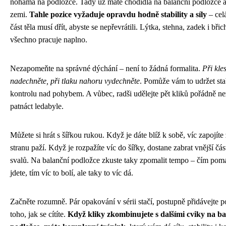
nohama na podložce. Tady už máte chodidla na balanční podložce a
zemi.
Tahle pozice vyžaduje opravdu hodně stability a síly
– cel
část těla musí dřít, abyste se nepřevrátili. Lýtka, stehna, zadek i břic
všechno pracuje naplno.
Nezapomeňte na správné dýchání – není to žádná formalita.
Při kle
nadechněte, při tlaku nahoru vydechněte
. Pomůže vám to udržet stab
kontrolu nad pohybem. A vůbec, radši udělejte pět kliků pořádně ne
patnáct ledabyle.
Můžete si hrát s šířkou rukou. Když je dáte blíž k sobě, víc zapojíte
stranu paží. Když je rozpažíte víc do šířky, dostane zabrat vnější čás
svalů. Na balanční podložce zkuste taky zpomalit tempo – čím poma
jdete, tím víc to bolí, ale taky to víc dá.
Začněte rozumně. Pár opakování v sérii stačí, postupně přidávejte p
toho, jak se cítíte.
Když kliky zkombinujete s dalšími cviky na ba