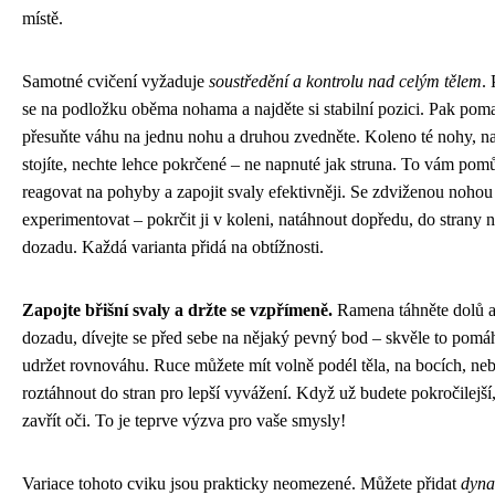
místě.
Samotné cvičení vyžaduje
soustředění a kontrolu nad celým tělem
.
se na podložku oběma nohama a najděte si stabilní pozici. Pak pom
přesuňte váhu na jednu nohu a druhou zvedněte. Koleno té nohy, na
stojíte, nechte lehce pokrčené – ne napnuté jak struna. To vám pom
reagovat na pohyby a zapojit svaly efektivněji. Se zdviženou noho
experimentovat – pokrčit ji v koleni, natáhnout dopředu, do strany 
dozadu. Každá varianta přidá na obtížnosti.
Zapojte břišní svaly a držte se vzpřímeně.
Ramena táhněte dolů 
dozadu, dívejte se před sebe na nějaký pevný bod – skvěle to pomá
udržet rovnováhu. Ruce můžete mít volně podél těla, na bocích, neb
roztáhnout do stran pro lepší vyvážení. Když už budete pokročilejší
zavřít oči. To je teprve výzva pro vaše smysly!
Variace tohoto cviku jsou prakticky neomezené. Můžete přidat
dyna