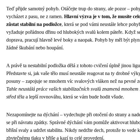
Teď přijde samotný pohyb. Otáčejte trup do strany, ale pozor – poh
vycházet z pasu, ne z ramen.
Hlavní výzva je v tom, že musíte ce
zůstat stabilní na podložce
, která se pod vámi neustále lehce pohy
vyžaduje pořádnou dřinu od hlubokých svalů kolem páteře. Když se
doprava, pracují hlavně levé boky a naopak. Pohyb by měl být plyn
žádné škubání nebo houpání.
A právě ta nestabilní podložka dělá z tohoto cvičení úplně jinou ligu
Představte si, jak vaše tělo musí neustále reagovat na ty drobné výk
posuny – zapojuje se mnohem víc svalových vláken než na pevné z
Tahle neustálá práce vašich stabilizačních svalů znamená mnohem s
střed těla
a lepší rovnováhu, která se vám bude hodit všude.
Nezapomínejte na dýchání – vydechujte při otočení do strany a nad
se při návratu zpátky. Správné dýchání vám pomůže aktivovat hlub
břišní svaly a udržet stabilitu. Nikdy nedržte dech, protože to vede 
zbytečnému tlaku v břiše a kazí to celé provedení.