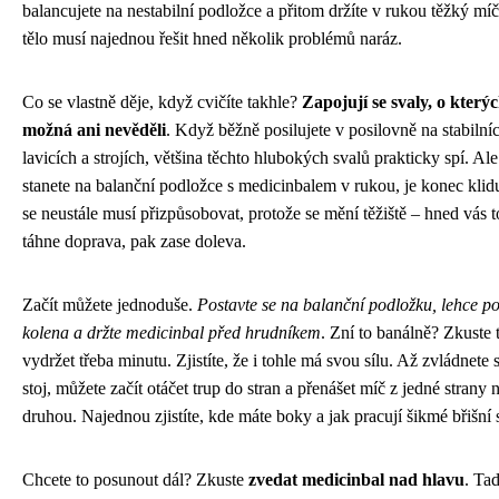
balancujete na nestabilní podložce a přitom držíte v rukou těžký mí
tělo musí najednou řešit hned několik problémů naráz.
Co se vlastně děje, když cvičíte takhle?
Zapojují se svaly, o kterýc
možná ani nevěděli
. Když běžně posilujete v posilovně na stabilní
lavicích a strojích, většina těchto hlubokých svalů prakticky spí. Al
stanete na balanční podložce s medicinbalem v rukou, je konec klid
se neustále musí přizpůsobovat, protože se mění těžiště – hned vás t
táhne doprava, pak zase doleva.
Začít můžete jednoduše.
Postavte se na balanční podložku, lehce po
kolena a držte medicinbal před hrudníkem
. Zní to banálně? Zkuste 
vydržet třeba minutu. Zjistíte, že i tohle má svou sílu. Až zvládnete s
stoj, můžete začít otáčet trup do stran a přenášet míč z jedné strany 
druhou. Najednou zjistíte, kde máte boky a jak pracují šikmé břišní 
Chcete to posunout dál? Zkuste
zvedat medicinbal nad hlavu
. Ta