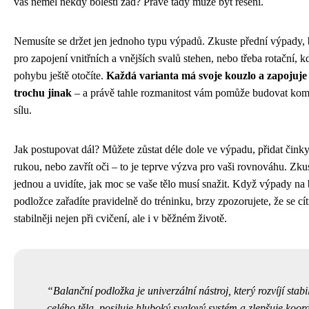
vás neměl někdy bolesti zad? Právě tady může být řešení.
Nemusíte se držet jen jednoho typu výpadů. Zkuste přední výpady,
pro zapojení vnitřních a vnějších svalů stehen, nebo třeba rotační, k
pohybu ještě otočíte.
Každá varianta má svoje kouzlo a zapojuje 
trochu jinak
– a právě tahle rozmanitost vám pomůže budovat kom
sílu.
Jak postupovat dál? Můžete zůstat déle dole ve výpadu, přidat čink
rukou, nebo zavřít oči – to je teprve výzva pro vaši rovnováhu. Zkus
jednou a uvidíte, jak moc se vaše tělo musí snažit. Když výpady na 
podložce zařadíte pravidelně do tréninku, brzy zpozorujete, že se cít
stabilněji nejen při cvičení, ale i v běžném životě.
Balanční podložka je univerzální nástroj, který rozvíjí stabi
celého těla, posiluje hluboký svalový systém a zlepšuje koord