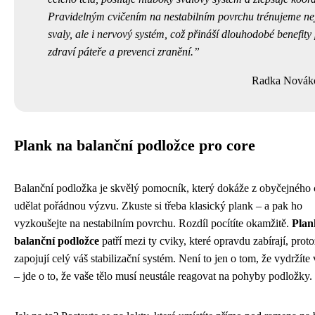
Pravidelným cvičením na nestabilním povrchu trénujeme ne
svaly, ale i nervový systém, což přináší dlouhodobé benefity
zdraví páteře a prevenci zranění.
Radka Novák
Plank na balanční podložce pro core
Balanční podložka je skvělý pomocník, který dokáže z obyčejného 
udělat pořádnou výzvu. Zkuste si třeba klasický plank – a pak ho
vyzkoušejte na nestabilním povrchu. Rozdíl pocítíte okamžitě.
Plan
balanční podložce
patří mezi ty cviky, které opravdu zabírají, prot
zapojují celý váš stabilizační systém. Není to jen o tom, že vydržíte 
– jde o to, že vaše tělo musí neustále reagovat na pohyby podložky.