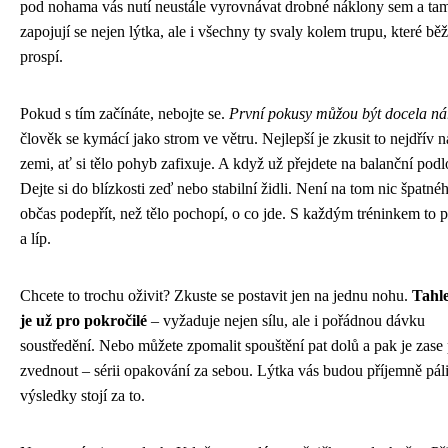
pod nohama vás nutí neustále vyrovnávat drobné náklony sem a ta
zapojují se nejen lýtka, ale i všechny ty svaly kolem trupu, které bě
prospí.
Pokud s tím začínáte, nebojte se.
První pokusy můžou být docela ná
člověk se kymácí jako strom ve větru. Nejlepší je zkusit to nejdřív 
zemi, ať si tělo pohyb zafixuje. A když už přejdete na balanční pod
Dejte si do blízkosti zeď nebo stabilní židli. Není na tom nic špatné
občas podepřít, než tělo pochopí, o co jde. S každým tréninkem to p
a líp.
Chcete to trochu oživit? Zkuste se postavit jen na jednu nohu.
Tahle
je už pro pokročilé
– vyžaduje nejen sílu, ale i pořádnou dávku
soustředění. Nebo můžete zpomalit spouštění pat dolů a pak je zas
zvednout – sérii opakování za sebou. Lýtka vás budou příjemně pálit
výsledky stojí za to.