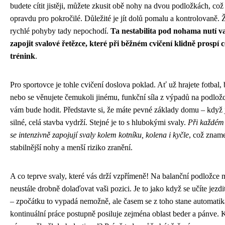
budete cítit jistěji, můžete zkusit obě nohy na dvou podložkách, což 
opravdu pro pokročilé. Důležité je jít dolů pomalu a kontrolovaně.
rychlé pohyby tady nepochodí.
Ta nestabilita pod nohama nutí va
zapojit svalové řetězce, které při běžném cvičení klidně prospí c
trénink
.
Pro sportovce je tohle cvičení doslova poklad. Ať už hrajete fotbal, 
nebo se věnujete čemukoli jinému, funkční síla z výpadů na podlož
vám bude hodit. Představte si, že máte pevné základy domu – když 
silné, celá stavba vydrží. Stejné je to s hlubokými svaly.
Při každém
se intenzivně zapojují svaly kolem kotníku, kolena i kyčle
, což znam
stabilnější nohy a menší riziko zranění.
A co teprve svaly, které vás drží vzpřímeně! Na balanční podložce 
neustále drobně dolaďovat vaši pozici. Je to jako když se učíte jezdi
– zpočátku to vypadá nemožně, ale časem se z toho stane automatik
kontinuální práce postupně posiluje zejména oblast beder a pánve. 