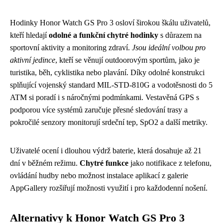
Hodinky Honor Watch GS Pro 3 osloví širokou škálu uživatelů,
kteří hledají
odolné a funkční chytré hodinky
s důrazem na
sportovní aktivity a monitoring zdraví.
Jsou ideální volbou pro
aktivní jedince
, kteří se věnují outdoorovým sportům, jako je
turistika, běh, cyklistika nebo plavání. Díky odolné konstrukci
splňující vojenský standard MIL-STD-810G a vodotěsnosti do 5
ATM si poradí i s náročnými podmínkami. Vestavěná GPS s
podporou více systémů zaručuje přesné sledování trasy a
pokročilé senzory monitorují srdeční tep, SpO2 a další metriky.
Uživatelé ocení i dlouhou výdrž baterie, která dosahuje až 21
dní v běžném režimu.
Chytré funkce
jako notifikace z telefonu,
ovládání hudby nebo možnost instalace aplikací z galerie
AppGallery rozšiřují možnosti využití i pro každodenní nošení.
Alternativy k Honor Watch GS Pro 3