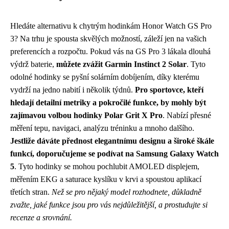
Hledáte alternativu k chytrým hodinkám Honor Watch GS Pro
3? Na trhu je spousta skvělých možností, záleží jen na vašich
preferencích a rozpočtu. Pokud vás na GS Pro 3 lákala dlouhá
výdrž baterie,
můžete zvážit Garmin Instinct 2 Solar
. Tyto
odolné hodinky se pyšní solárním dobíjením, díky kterému
vydrží na jedno nabití i několik týdnů.
Pro sportovce, kteří
hledají detailní metriky a pokročilé funkce, by mohly být
zajímavou volbou hodinky Polar Grit X Pro
. Nabízí přesné
měření tepu, navigaci, analýzu tréninku a mnoho dalšího.
Jestliže dáváte přednost elegantnímu designu a široké škále
funkcí, doporučujeme se podívat na Samsung Galaxy Watch
5
. Tyto hodinky se mohou pochlubit AMOLED displejem,
měřením EKG a saturace kyslíku v krvi a spoustou aplikací
třetích stran.
Než se pro nějaký model rozhodnete, důkladně
zvažte, jaké funkce jsou pro vás nejdůležitější, a prostudujte si
recenze a srovnání.