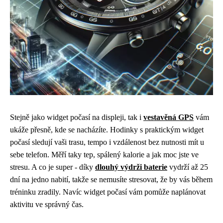
Stejně jako
widget počasí
na displeji, tak i
vestavěná GPS
vám
ukáže přesně, kde se nacházíte. Hodinky s praktickým widget
počasí sledují vaši trasu, tempo i vzdálenost bez nutnosti mít u
sebe telefon. Měří taky tep, spálený kalorie a jak moc jste ve
stresu. A co je super - díky
dlouhý výdrži baterie
vydrží až 25
dní na jedno nabití, takže se nemusíte stresovat, že by vás během
tréninku zradily. Navíc widget počasí vám pomůže naplánovat
aktivitu ve správný čas.