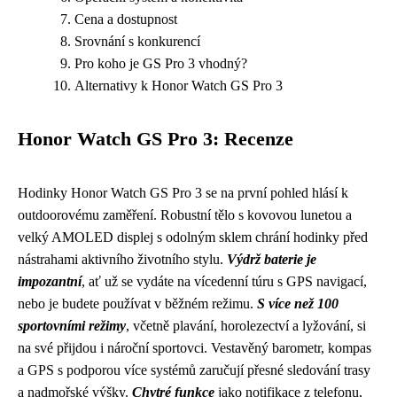
Cena a dostupnost
Srovnání s konkurencí
Pro koho je GS Pro 3 vhodný?
Alternativy k Honor Watch GS Pro 3
Honor Watch GS Pro 3: Recenze
Hodinky Honor Watch GS Pro 3 se na první pohled hlásí k
outdoorovému zaměření. Robustní tělo s kovovou lunetou a
velký AMOLED displej s odolným sklem chrání hodinky před
nástrahami aktivního životního stylu.
Výdrž baterie je
impozantní
, ať už se vydáte na vícedenní túru s GPS navigací,
nebo je budete používat v běžném režimu.
S více než 100
sportovními režimy
, včetně plavání, horolezectví a lyžování, si
na své přijdou i nároční sportovci. Vestavěný barometr, kompas
a GPS s podporou více systémů zaručují přesné sledování trasy
a nadmořské výšky.
Chytré funkce
jako notifikace z telefonu,