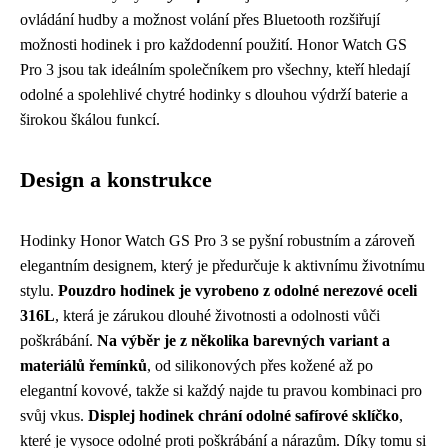
ovládání hudby a možnost volání přes Bluetooth rozšiřují
možnosti hodinek i pro každodenní použití. Honor Watch GS
Pro 3 jsou tak ideálním společníkem pro všechny, kteří hledají
odolné a spolehlivé chytré hodinky s dlouhou výdrží baterie a
širokou škálou funkcí.
Design a konstrukce
Hodinky Honor Watch GS Pro 3 se pyšní robustním a zároveň
elegantním designem, který je předurčuje k aktivnímu životnímu
stylu.
Pouzdro hodinek je vyrobeno z odolné nerezové oceli
316L
, která je zárukou dlouhé životnosti a odolnosti vůči
poškrábání.
Na výběr je z několika barevných variant a
materiálů řemínků
, od silikonových přes kožené až po
elegantní kovové, takže si každý najde tu pravou kombinaci pro
svůj vkus.
Displej hodinek chrání odolné safírové sklíčko
,
které je vysoce odolné proti poškrábání a nárazům. Díky tomu si