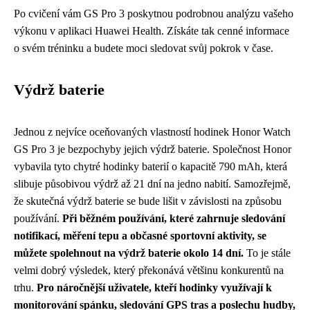
Po cvičení vám GS Pro 3 poskytnou podrobnou analýzu vašeho
výkonu v aplikaci Huawei Health. Získáte tak cenné informace
o svém tréninku a budete moci sledovat svůj pokrok v čase.
Výdrž baterie
Jednou z nejvíce oceňovaných vlastností hodinek Honor Watch
GS Pro 3 je bezpochyby jejich výdrž baterie. Společnost Honor
vybavila tyto chytré hodinky baterií o kapacitě 790 mAh, která
slibuje působivou výdrž až 21 dní na jedno nabití. Samozřejmě,
že skutečná výdrž baterie se bude lišit v závislosti na způsobu
používání.
Při běžném používání, které zahrnuje sledování
notifikací, měření tepu a občasné sportovní aktivity, se
můžete spolehnout na výdrž baterie okolo 14 dní.
To je stále
velmi dobrý výsledek, který překonává většinu konkurentů na
trhu.
Pro náročnější uživatele, kteří hodinky využívají k
monitorování spánku, sledování GPS tras a poslechu hudby,