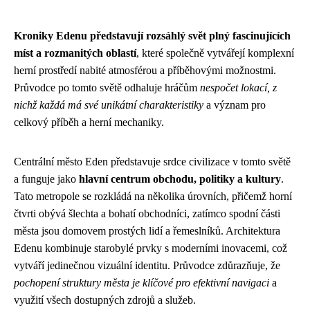
Kroniky Edenu představují rozsáhlý svět plný fascinujících
míst a rozmanitých oblastí
, které společně vytvářejí komplexní
herní prostředí nabité atmosférou a příběhovými možnostmi.
Průvodce po tomto světě odhaluje hráčům
nespočet lokací, z
nichž každá má své unikátní charakteristiky
a význam pro
celkový příběh a herní mechaniky.
Centrální město Eden představuje srdce civilizace v tomto světě
a funguje jako
hlavní centrum obchodu, politiky a kultury
.
Tato metropole se rozkládá na několika úrovních, přičemž horní
čtvrti obývá šlechta a bohatí obchodníci, zatímco spodní části
města jsou domovem prostých lidí a řemeslníků. Architektura
Edenu kombinuje starobylé prvky s moderními inovacemi, což
vytváří jedinečnou vizuální identitu. Průvodce zdůrazňuje, že
pochopení struktury města je klíčové pro efektivní navigaci
a
využití všech dostupných zdrojů a služeb.