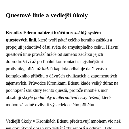
Questové linie a vedlejší úkoly
Kroniky Edenu nabízejí hráčům rozsáhlý systém
questových linií
, které tvoří páteř celého herního zážitku a
propojují jednotlivé části světa do smysluplného celku. Hlavní
questová linie provází hráče od samého začátku jejich
dobrodružství až po finální konfrontaci s nejsilnějšími
protivníky, přičemž každá kapitola odhaluje další vrstvu
komplexního příběhu o dávných civilizacích a zapomenutých
tajemstvích. Průvodce Kronikami Edenu klade velký důraz na
pochopení struktury těchto questů, protože mnohé z nich
obsahují
skryté podmínky a alternativní cesty řešení
, které
mohou zásadně ovlivnit výsledek celého příběhu.
Vedlejší úkoly v Kronikách Edenu představují mnohem víc než
jen doplňkový obsah pro získání zkušeností a odměn. Tyto