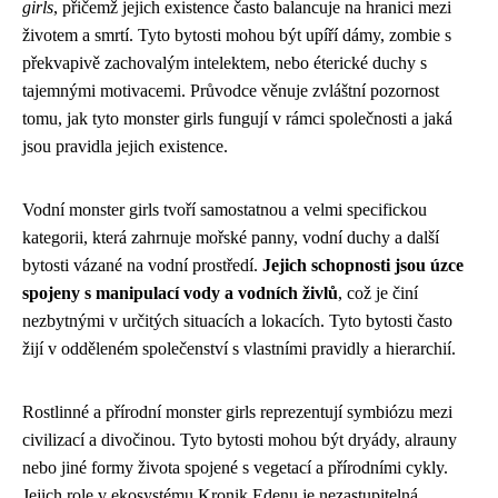
girls
, přičemž jejich existence často balancuje na hranici mezi
životem a smrtí. Tyto bytosti mohou být upíří dámy, zombie s
překvapivě zachovalým intelektem, nebo éterické duchy s
tajemnými motivacemi. Průvodce věnuje zvláštní pozornost
tomu, jak tyto monster girls fungují v rámci společnosti a jaká
jsou pravidla jejich existence.
Vodní monster girls tvoří samostatnou a velmi specifickou
kategorii, která zahrnuje mořské panny, vodní duchy a další
bytosti vázané na vodní prostředí.
Jejich schopnosti jsou úzce
spojeny s manipulací vody a vodních živlů
, což je činí
nezbytnými v určitých situacích a lokacích. Tyto bytosti často
žijí v odděleném společenství s vlastními pravidly a hierarchií.
Rostlinné a přírodní monster girls reprezentují symbiózu mezi
civilizací a divočinou. Tyto bytosti mohou být dryády, alrauny
nebo jiné formy života spojené s vegetací a přírodními cykly.
Jejich role v ekosystému Kronik Edenu je nezastupitelná,