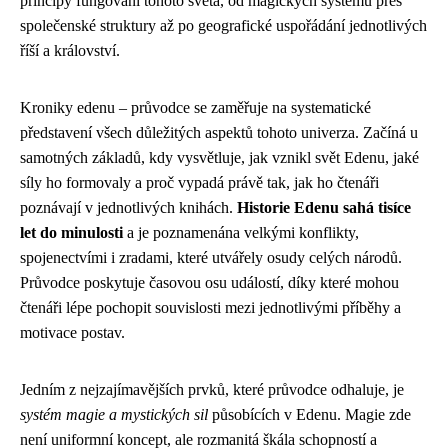
principy fungování tohoto světa, od magických systémů přes
společenské struktury až po geografické uspořádání jednotlivých
říší a království.
Kroniky edenu – průvodce se zaměřuje na systematické
představení všech důležitých aspektů tohoto univerza. Začíná u
samotných základů, kdy vysvětluje, jak vznikl svět Edenu, jaké
síly ho formovaly a proč vypadá právě tak, jak ho čtenáři
poznávají v jednotlivých knihách.
Historie Edenu sahá tisíce
let do minulosti
a je poznamenána velkými konflikty,
spojenectvími i zradami, které utvářely osudy celých národů.
Průvodce poskytuje časovou osu událostí, díky které mohou
čtenáři lépe pochopit souvislosti mezi jednotlivými příběhy a
motivace postav.
Jedním z nejzajímavějších prvků, které průvodce odhaluje, je
systém magie a mystických sil
působících v Edenu. Magie zde
není uniformní koncept, ale rozmanitá škála schopností a