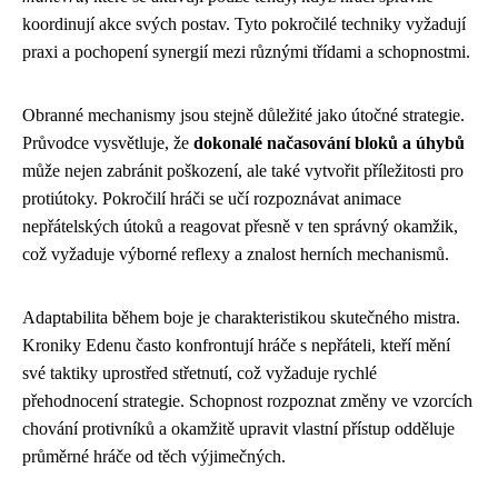
koordinují akce svých postav. Tyto pokročilé techniky vyžadují
praxi a pochopení synergií mezi různými třídami a schopnostmi.
Obranné mechanismy jsou stejně důležité jako útočné strategie.
Průvodce vysvětluje, že
dokonalé načasování bloků a úhybů
může nejen zabránit poškození, ale také vytvořit příležitosti pro
protiútoky. Pokročilí hráči se učí rozpoznávat animace
nepřátelských útoků a reagovat přesně v ten správný okamžik,
což vyžaduje výborné reflexy a znalost herních mechanismů.
Adaptabilita během boje je charakteristikou skutečného mistra.
Kroniky Edenu často konfrontují hráče s nepřáteli, kteří mění
své taktiky uprostřed střetnutí, což vyžaduje rychlé
přehodnocení strategie. Schopnost rozpoznat změny ve vzorcích
chování protivníků a okamžitě upravit vlastní přístup odděluje
průměrné hráče od těch výjimečných.