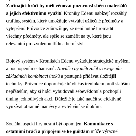
Začínající hráči by měli věnovat pozornost sběru materiálů
a jejich efektivnímu využití
. Kroniky Edenu nabízejí rozsáhlý
crafting systém, který umožňuje vytvářet užitečné předměty a
vylepšení. Průvodce zdůrazňuje, že není nutné hromadit
všechny předměty, ale spíše se zaměřit na ty, které jsou
relevantní pro zvolenou třídu a herní styl.
Bojový systém v Kronikách Edenu vyžaduje strategické myšlení
a pochopení mechanismů.
Nováčci by měli začít s osvojením
základních kombinací útoků
a postupně přidávat složitější
techniky. Průvodce doporučuje trávit čas tréninkem proti slabším
nepřátelům, aby si hráči vybudovali sebevědomí a pochopili
timing jednotlivých akcí. Důležité je také naučit se efektivně
využívat obranné manévry a vyhýbání se útokům.
Sociální aspekt hry nesmí být opomíjen.
Komunikace s
ostatními hráči a připojení se ke guildám
může výrazně