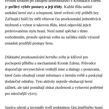
Prvním krokem při zahájení dobrodružství v Kronikách Edenu
je
pečlivý výběr postavy a její třídy
. Každá třída nabízí
unikátní herní styl a schopnosti, které ovlivní celý průběh hry.
Začínající hráči by měli věnovat čas prozkoumání jednotlivých
možností a vybrat si takovou třídu, která odpovídá jejich
preferovanému stylu hraní. Není nutné spěchat s tímto
rozhodnutím, protože správná volba na začátku může výrazně
usnadnit pozdější postupy hrou.
Důkladné prozkoumávání herního světa
je klíčové pro
pochopení příběhu a mechanismů Kronik Edenu. Průvodce
doporučuje nevynechávat vedlejší mise a dialogy s postavami,
které často obsahují cenné informace o herním světě a poskytují
dodatečné odměny. Tyto aktivity nejenže obohacují herní
zážitek, ale také pomáhají získat zkušenosti a vybavení potřebné
pro náročnější výzvy.
Správa zdrojů a inventáře tvoří podstatnou část úspěšného hraní.