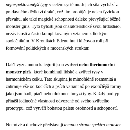
nejrespektovanější typy
v celém systému. Jejich síla vychází z
pradávného dědictví draků, což jim propůjčuje nejen fyzickou
převahu, ale také magické schopnosti daleko převyšující běžné
monster girls. Tyto bytosti jsou charakteristické svou hrdostью,
nezávislostí a často komplikovaným vztahem k lidským
společníkům. V Kronikách Edenu hrají klíčovou roli při
formování politických a mocenských struktur.
Další významnou kategorií jsou
zvířecí nebo theriomorfní
monster girls
, které kombinují lidské a zvířecí rysy v
harmonickém celku. Tato skupina je mimořádně rozmanitá a
zahrnuje vše od kočičích a psích variant až po exotičtější formy
jako jsou hadí, ptačí nebo dokonce hmyzí typy. Každý podtyp
přináší jedinečné vlastnosti odvozené od svého zvířecího
prototypu, což vytváří bohatou paletu osobností a schopností.
Nemrtvé a duchové představují
temnou stranu spektra monster