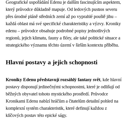
Geografické uspořádání Edenu je dalším fascinujícím aspektem,
který průvodce důkladně mapuje. Od ledových pustин severu
přes úrodné pláně středních zemí až po vyprahlé pouště jihu –
každá oblast má své specifické charakteristiky a výzvy. Kroniky
edenu – průvodce obsahuje podrobné popisy jednotlivých
regionů, jejich klimatu, fauny a flóry, ale také politické situace a
strategického významu těchto území v širším kontextu příběhu.
Hlavní postavy a jejich schopnosti
Kroniky Edenu představují rozsáhlý fantasy svět
, kde hlavní
postavy disponují jedinečnými schopnostmi, které je odlišují od
běžných obyvatel tohoto mystického prostředí. Průvodce
Kronikami Edenu nabízí hráčům a čitatelům detailní pohled na
komplexní systém charakteristik, které definují každou z
klíčových postav této epické ságy.