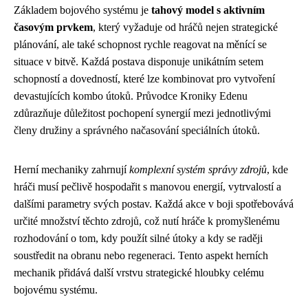
Základem bojového systému je
tahový model s aktivním
časovým prvkem
, který vyžaduje od hráčů nejen strategické
plánování, ale také schopnost rychle reagovat na měnící se
situace v bitvě. Každá postava disponuje unikátním setem
schopností a dovedností, které lze kombinovat pro vytvoření
devastujících kombo útoků. Průvodce Kroniky Edenu
zdůrazňuje důležitost pochopení synergií mezi jednotlivými
členy družiny a správného načasování speciálních útoků.
Herní mechaniky zahrnují
komplexní systém správy zdrojů
, kde
hráči musí pečlivě hospodařit s manovou energií, vytrvalostí a
dalšími parametry svých postav. Každá akce v boji spotřebovává
určité množství těchto zdrojů, což nutí hráče k promyšlenému
rozhodování o tom, kdy použít silné útoky a kdy se raději
soustředit na obranu nebo regeneraci. Tento aspekt herních
mechanik přidává další vrstvu strategické hloubky celému
bojovému systému.