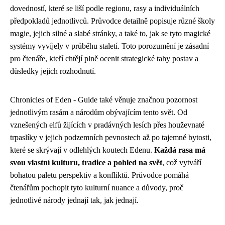
dovedností, které se liší podle regionu, rasy a individuálních
předpokladů jednotlivců. Průvodce detailně popisuje různé školy
magie, jejich silné a slabé stránky, a také to, jak se tyto magické
systémy vyvíjely v průběhu staletí. Toto porozumění je zásadní
pro čtenáře, kteří chtějí plně ocenit strategické tahy postav a
důsledky jejich rozhodnutí.
Chronicles of Eden - Guide také věnuje značnou pozornost
jednotlivým rasám a národům obývajícím tento svět. Od
vznešených elfů žijících v pradávných lesích přes houževnaté
trpaslíky v jejich podzemních pevnostech až po tajemné bytosti,
které se skrývají v odlehlých koutech Edenu.
Každá rasa má
svou vlastní kulturu, tradice a pohled na svět
, což vytváří
bohatou paletu perspektiv a konfliktů. Průvodce pomáhá
čtenářům pochopit tyto kulturní nuance a důvody, proč
jednotlivé národy jednají tak, jak jednají.