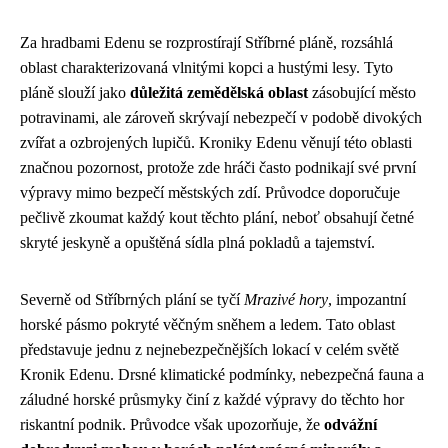
Za hradbami Edenu se rozprostírají Stříbrné pláně, rozsáhlá
oblast charakterizovaná vlnitými kopci a hustými lesy. Tyto
pláně slouží jako
důležitá zemědělská oblast
zásobující město
potravinami, ale zároveň skrývají nebezpečí v podobě divokých
zvířat a ozbrojených lupičů. Kroniky Edenu věnují této oblasti
značnou pozornost, protože zde hráči často podnikají své první
výpravy mimo bezpečí městských zdí. Průvodce doporučuje
pečlivě zkoumat každý kout těchto plání, neboť obsahují četné
skryté jeskyně a opuštěná sídla plná pokladů a tajemství.
Severně od Stříbrných plání se tyčí
Mrazivé hory
, impozantní
horské pásmo pokryté věčným sněhem a ledem. Tato oblast
představuje jednu z nejnebezpečnějších lokací v celém světě
Kronik Edenu. Drsné klimatické podmínky, nebezpečná fauna a
záludné horské průsmyky činí z každé výpravy do těchto hor
riskantní podnik. Průvodce však upozorňuje, že
odvážní