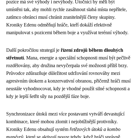
pozice má své výhody i nevýhody. Útočníci by měli být
umístěni tak, aby mohli rychle zasáhnout slabá místa nepřítele,
zatímco obránci musí chránit zranitelnější členy skupiny.
Kroniky Edenu odměňují hráče, kteří dokáží efektivně
manipulovat s pozicemi během boje a využívat terénní výhody.
Další pokročilou strategií je
řízení zdrojů během dlouhých
střetnutí
. Mana, energie a speciální schopnosti musí být pečlivě
rozdělovány, aby družina nevyčerpala své možnosti příliš brzy.
Průvodce zdůrazňuje důležitost udržování rovnováhy mezi
agresivním útokem a konzervativní obranou, přičemž hráči musí
neustále vyhodnocovat, kdy je vhodné použít silné schopnosti a
kdy je lepší šetřit síly na pozdější fáze boje.
Synchronizace útoků mezi více postavami vytváří devastující
kombinace, které mohou zlomit i nejobtížnější protivníky.
Kroniky Edenu obsahují systém
řetězových útoků a kombo
manévrů
, které se aktivují pouze tehdy, když hráči správně