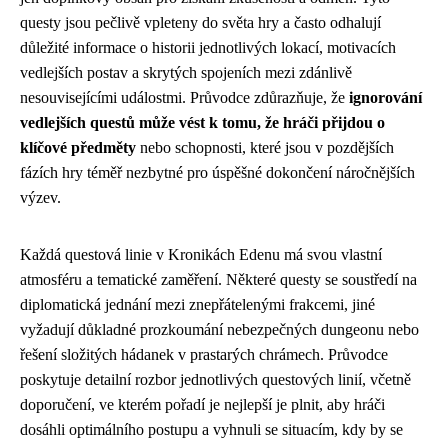
questy jsou pečlivě vpleteny do světa hry a často odhalují
důležité informace o historii jednotlivých lokací, motivacích
vedlejších postav a skrytých spojeních mezi zdánlivě
nesouvisejícími událostmi. Průvodce zdůrazňuje, že
ignorování
vedlejších questů může vést k tomu, že hráči přijdou o
klíčové předměty
nebo schopnosti, které jsou v pozdějších
fázích hry téměř nezbytné pro úspěšné dokončení náročnějších
výzev.
Každá questová linie v Kronikách Edenu má svou vlastní
atmosféru a tematické zaměření. Některé questy se soustředí na
diplomatická jednání mezi znepřátelenými frakcemi, jiné
vyžadují důkladné prozkoumání nebezpečných dungeonu nebo
řešení složitých hádanek v prastarých chrámech. Průvodce
poskytuje detailní rozbor jednotlivých questových linií, včetně
doporučení, ve kterém pořadí je nejlepší je plnit, aby hráči
dosáhli optimálního postupu a vyhnuli se situacím, kdy by se