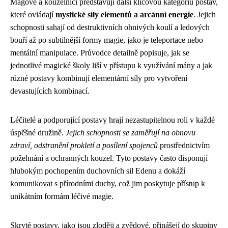
Mágové a kouzelníci představují další klíčovou kategoriu postav,
které ovládají
mystické síly elementů a arcánní energie
. Jejich
schopnosti sahají od destruktivních ohnivých koulí a ledových
bouří až po subtilnější formy magie, jako je teleportace nebo
mentální manipulace. Průvodce detailně popisuje, jak se
jednotlivé magické školy liší v přístupu k využívání mány a jak
různé postavy kombinují elementární síly pro vytvoření
devastujících kombinací.
Léčitelé a podporující postavy hrají nezastupitelnou roli v každé
úspěšné družině.
Jejich schopnosti se zaměřují na obnovu
zdraví, odstranění prokletí a posílení spojenců
prostřednictvím
požehnání a ochranných kouzel. Tyto postavy často disponují
hlubokým pochopením duchovních sil Edenu a dokáží
komunikovat s přírodními duchy, což jim poskytuje přístup k
unikátním formám léčivé magie.
Skryté postavy, jako jsou zloději a zvědové, přinášejí do skupiny