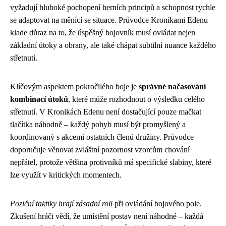
vyžadují hluboké pochopení herních principů a schopnost rychle
se adaptovat na měnící se situace. Průvodce Kronikami Edenu
klade důraz na to, že úspěšný bojovník musí ovládat nejen
základní útoky a obrany, ale také chápat subtilní nuance každého
střetnutí.
Klíčovým aspektem pokročilého boje je
správné načasování
kombinací útoků
, které může rozhodnout o výsledku celého
střetnutí. V Kronikách Edenu není dostačující pouze mačkat
tlačítka náhodně – každý pohyb musí být promyšlený a
koordinovaný s akcemi ostatních členů družiny. Průvodce
doporučuje věnovat zvláštní pozornost vzorcům chování
nepřátel, protože většina protivníků má specifické slabiny, které
lze využít v kritických momentech.
Poziční taktiky hrají zásadní roli
při ovládání bojového pole.
Zkušení hráči vědí, že umístění postav není náhodné – každá