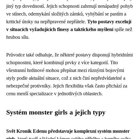
jiný typ dovedností. Jejich schopnosti zahrnují nenápadný pohyb
ve stínech, odemykání složitých zámků, vyhýbání se pastím a
kritické útoky na nepřipravené nepřátele.
Tyto postavy excelují
v situacích vyžadujících finesy a taktického myšlení
spíše než
hrubou sílu.
Průvodce také odhaluje, že některé postavy disponují hybridními
schopnostmi, které kombinují prvky z více kategorií. Tito
všestranní hrdinové mohou přepínat mezi různými bojovými
styly podle aktuální situace, což z nich činí nepředvídatelné a
nebezpečné protivníky. Jejich flexibilita však často přichází za
cenu menší specializace v jednotlivých oblastech.
Systém monster girls a jejich typy
Svět Kronik Edenu představuje komplexní systém monster
girls
, který tvoří základní kámen celého příběhu a herního světa.