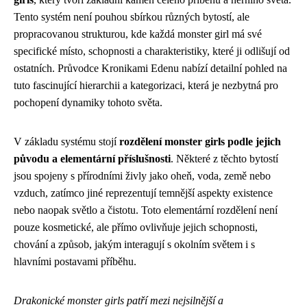
Tento systém není pouhou sbírkou různých bytostí, ale
propracovanou strukturou, kde každá monster girl má své
specifické místo, schopnosti a charakteristiky, které ji odlišují od
ostatních. Průvodce Kronikami Edenu nabízí detailní pohled na
tuto fascinující hierarchii a kategorizaci, která je nezbytná pro
pochopení dynamiky tohoto světa.
V základu systému stojí
rozdělení monster girls podle jejich
původu a elementární příslušnosti
. Některé z těchto bytostí
jsou spojeny s přírodními živly jako oheň, voda, země nebo
vzduch, zatímco jiné reprezentují temnější aspekty existence
nebo naopak světlo a čistotu. Toto elementární rozdělení není
pouze kosmetické, ale přímo ovlivňuje jejich schopnosti,
chování a způsob, jakým interagují s okolním světem i s
hlavními postavami příběhu.
Drakonické monster girls patří mezi nejsilnější a