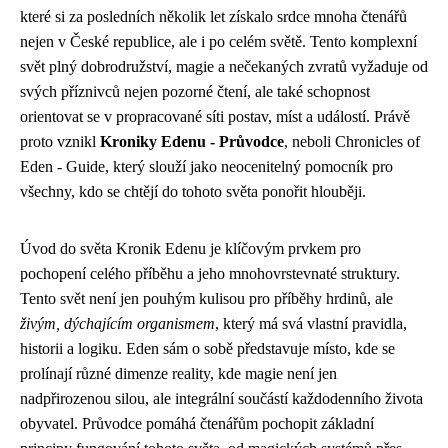
které si za posledních několik let získalo srdce mnoha čtenářů
nejen v České republice, ale i po celém světě. Tento komplexní
svět plný dobrodružství, magie a nečekaných zvratů vyžaduje od
svých příznivců nejen pozorné čtení, ale také schopnost
orientovat se v propracované síti postav, míst a událostí. Právě
proto vznikl
Kroniky Edenu - Průvodce
, neboli Chronicles of
Eden - Guide, který slouží jako neocenitelný pomocník pro
všechny, kdo se chtějí do tohoto světa ponořit hlouběji.
Úvod do světa Kronik Edenu je klíčovým prvkem pro
pochopení celého příběhu a jeho mnohovrstevnaté struktury.
Tento svět není jen pouhým kulisou pro příběhy hrdinů, ale
živým, dýchajícím organismem
, který má svá vlastní pravidla,
historii a logiku. Eden sám o sobě představuje místo, kde se
prolínají různé dimenze reality, kde magie není jen
nadpřirozenou silou, ale integrální součástí každodenního života
obyvatel. Průvodce pomáhá čtenářům pochopit základní