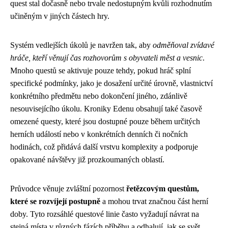
quest stal dočasně nebo trvale nedostupným kvůli rozhodnutím
učiněným v jiných částech hry.
Systém vedlejších úkolů je navržen tak, aby
odměňoval zvídavé
hráče, kteří věnují čas rozhovorům s obyvateli měst a vesnic
.
Mnoho questů se aktivuje pouze tehdy, pokud hráč splní
specifické podmínky, jako je dosažení určité úrovně, vlastnictví
konkrétního předmětu nebo dokončení jiného, zdánlivě
nesouvisejícího úkolu. Kroniky Edenu obsahují také časově
omezené questy, které jsou dostupné pouze během určitých
herních událostí nebo v konkrétních denních či nočních
hodinách, což přidává další vrstvu komplexity a podporuje
opakované návštěvy již prozkoumaných oblastí.
Průvodce věnuje zvláštní pozornost
řetězcovým questům,
které se rozvíjejí postupně
a mohou trvat značnou část herní
doby. Tyto rozsáhlé questové linie často vyžadují návrat na
stejná místa v různých fázích příběhu a odhalují, jak se svět