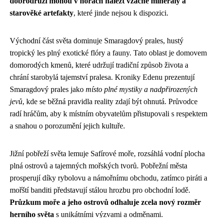
dobrodruzi mohou v horách nalézt vzácné minerály a
starověké artefakty
, které jinde nejsou k dispozici.
Východní část světa dominuje Smaragdový prales, hustý
tropický les plný exotické flóry a fauny. Tato oblast je domovem
domorodých kmenů, které udržují tradiční způsob života a
chrání starobylá tajemství pralesa. Kroniky Edenu prezentují
Smaragdový prales jako
místo plné mystiky a nadpřirozených
jevů
, kde se běžná pravidla reality zdají být ohnutá. Průvodce
radí hráčům, aby k místním obyvatelům přistupovali s respektem
a snahou o porozumění jejich kultuře.
Jižní pobřeží světa lemuje Safírové moře, rozsáhlá vodní plocha
plná ostrovů a tajemných mořských tvorů. Pobřežní města
prosperují díky rybolovu a námořnímu obchodu, zatímco piráti a
mořští banditi představují stálou hrozbu pro obchodní lodě.
Průzkum moře a jeho ostrovů odhaluje zcela nový rozměr
herního světa
s unikátními výzvami a odměnami.