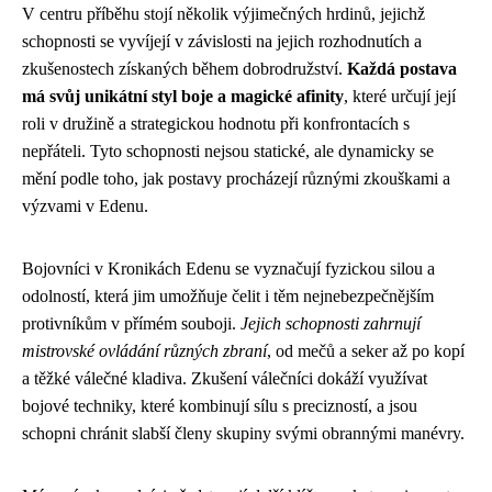
V centru příběhu stojí několik výjimečných hrdinů, jejichž
schopnosti se vyvíjejí v závislosti na jejich rozhodnutích a
zkušenostech získaných během dobrodružství.
Každá postava
má svůj unikátní styl boje a magické afinity
, které určují její
roli v družině a strategickou hodnotu při konfrontacích s
nepřáteli. Tyto schopnosti nejsou statické, ale dynamicky se
mění podle toho, jak postavy procházejí různými zkouškami a
výzvami v Edenu.
Bojovníci v Kronikách Edenu se vyznačují fyzickou silou a
odolností, která jim umožňuje čelit i těm nejnebezpečnějším
protivníkům v přímém souboji.
Jejich schopnosti zahrnují
mistrovské ovládání různých zbraní
, od mečů a seker až po kopí
a těžké válečné kladiva. Zkušení válečníci dokáží využívat
bojové techniky, které kombinují sílu s precizností, a jsou
schopni chránit slabší členy skupiny svými obrannými manévry.