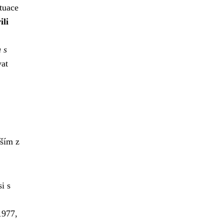
ituace
ili
 s
vat
pším z
i s
1977,