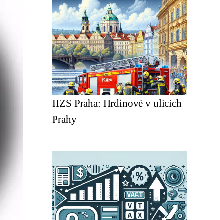
HZS Praha: Hrdinové v ulicích
Prahy