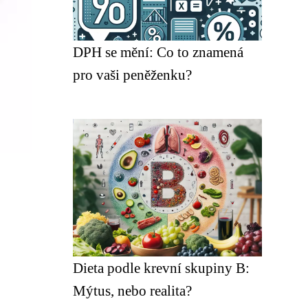
DPH se mění: Co to znamená
pro vaši peněženku?
Dieta podle krevní skupiny B:
Mýtus, nebo realita?