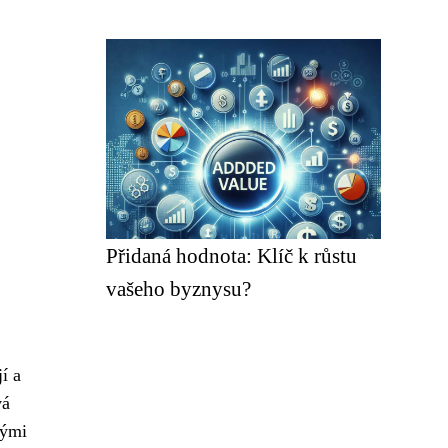
Přidaná hodnota: Klíč k růstu
vašeho byznysu?
í a
vá
kými