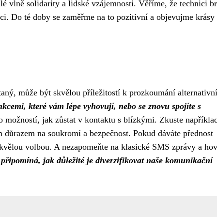
lé vlně solidarity a lidské vzájemnosti. Věříme, že technici b
aci. Do té doby se zaměřme na to pozitivní a objevujme krásy
aný, může být skvělou příležitostí k prozkoumání alternativn
nkcemi, které vám lépe vyhovují, nebo se znovu spojíte s
možností, jak zůstat v kontaktu s blízkými. Zkuste napříkla
m důrazem na soukromí a bezpečnost. Pokud dáváte přednost
vělou volbou. A nezapomeňte na klasické SMS zprávy a hov
řipomíná, jak důležité je diverzifikovat naše komunikační