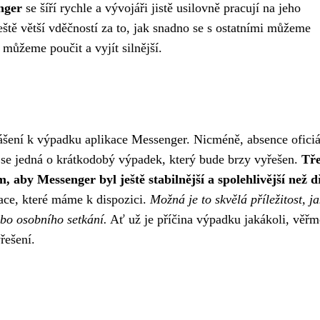
nger
se šíří rychle a vývojáři jistě usilovně pracují na jeho
ště větší vděčností za to, jak snadno se s ostatními můžeme
 můžeme poučit a vyjít silnější.
ášení k výpadku aplikace Messenger. Nicméně, absence oficiá
se jedná o krátkodobý výpadek, který bude brzy vyřešen.
Tř
 aby Messenger byl ještě stabilnější a spolehlivější než d
ce, které máme k dispozici.
Možná je to skvělá příležitost, ja
ebo osobního setkání.
Ať už je příčina výpadku jakákoli, věřm
řešení.