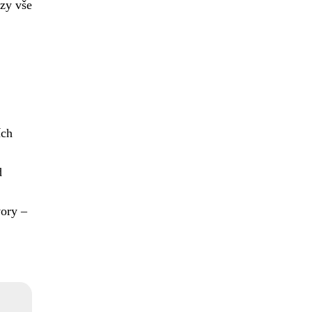
rzy vše
ích
d
ory –