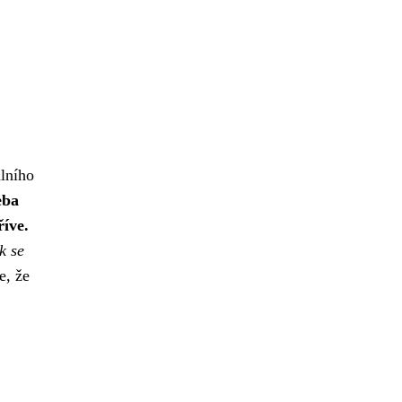
lního
eba
říve.
k se
e, že