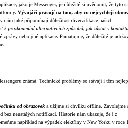
likace, jako je Messenger, je důležité si uvědomit, že tyto s
latformy.
Vývojáři pracují na tom, aby co nejrychleji obnov
 nám také připomínají důležitost diverzifikace našich
st k prozkoumání alternativních způsobů, jak zůstat v kontaktu
vé zprávy nebo jiné aplikace. Pamatujme, že důležité je udržo
me.
Messengeru známá. Technické problémy se stávají i těm nejle
počinku od obrazovek
a užijme si chvilku offline. Zavolejme s
id bez neustálých notifikací. Historie nám ukazuje, že i z
zpomeňme například na výpadek elektřiny v New Yorku v roce 