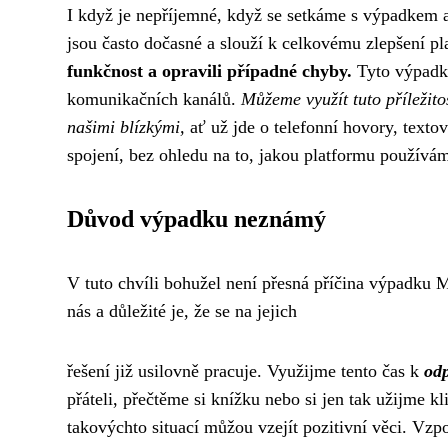
I když je nepříjemné, když se setkáme s výpadkem ap
jsou často dočasné a slouží k celkovému zlepšení p
funkčnost a opravili případné chyby.
Tyto výpadky
komunikačních kanálů.
Můžeme využít tuto příležito
našimi blízkými,
ať už jde o telefonní hovory, texto
spojení, bez ohledu na to, jakou platformu používá
Důvod výpadku neznámý
V tuto chvíli bohužel není přesná příčina výpadku 
nás a důležité je, že se na jejich
řešení již usilovně pracuje. Využijme tento čas k
od
přáteli, přečtěme si knížku nebo si jen tak užijme kl
takovýchto situací můžou vzejít pozitivní věci. V