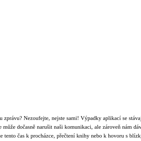
 zprávu? Nezoufejte, nejste sami! Výpadky aplikací se stávaj
e může dočasně narušit naši komunikaci, ale zároveň nám dá
te tento čas k procházce, přečtení knihy nebo k hovoru s blíz