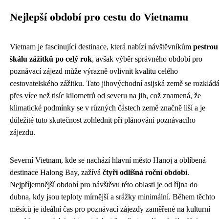
Nejlepší období pro cestu do Vietnamu
Vietnam je fascinující destinace, která nabízí návštěvníkům
pestrou
škálu zážitků po celý rok
, avšak výběr správného období pro
poznávací zájezd může výrazně ovlivnit kvalitu celého
cestovatelského zážitku. Tato jihovýchodní asijská země se rozklád
přes více než tisíc kilometrů od severu na jih, což znamená, že
klimatické podmínky se v různých částech země značně liší a je
důležité tuto skutečnost zohlednit při plánování poznávacího
zájezdu.
Severní Vietnam, kde se nachází hlavní město Hanoj a oblíbená
destinace Halong Bay, zažívá
čtyři odlišná roční období
.
Nejpříjemnější období pro návštěvu této oblasti je od října do
dubna, kdy jsou teploty mírnější a srážky minimální. Během těchto
měsíců je ideální čas pro poznávací zájezdy zaměřené na kulturní