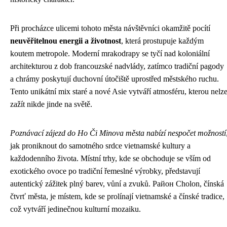
Při procházce ulicemi tohoto města návštěvníci okamžitě pocítí
neuvěřitelnou energii a životnost
, která prostupuje každým
koutem metropole. Moderní mrakodrapy se tyčí nad koloniální
architekturou z dob francouzské nadvlády, zatímco tradiční pagody
a chrámy poskytují duchovní útočiště uprostřed městského ruchu.
Tento unikátní mix staré a nové Asie vytváří atmosféru, kterou nelz
zažít nikde jinde na světě.
Poznávací zájezd do Ho Či Minova města nabízí nespočet možností
jak proniknout do samotného srdce vietnamské kultury a
každodenního života. Místní trhy, kde se obchoduje se vším od
exotického ovoce po tradiční řemeslné výrobky, představují
autentický zážitek plný barev, vůní a zvuků. Район Cholon, čínská
čtvrť města, je místem, kde se prolínají vietnamské a čínské tradice,
což vytváří jedinečnou kulturní mozaiku.