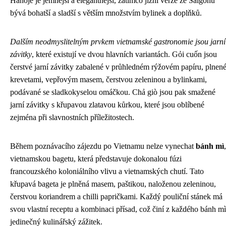
Hanoje je jemnější a elegantnější, zatímco jižní verze ze Saigonu
bývá bohatší a sladší s větším množstvím bylinek a doplňků.
Dalším neodmyslitelným prvkem vietnamské gastronomie jsou jarní
závitky
, které existují ve dvou hlavních variantách. Gỏi cuốn jsou
čerstvé jarní závitky zabalené v průhledném rýžovém papíru, plnen
krevetami, vepřovým masem, čerstvou zeleninou a bylinkami,
podávané se sladkokyselou omáčkou. Chả giò jsou pak smažené
jarní závitky s křupavou zlatavou kůrkou, které jsou oblíbené
zejména při slavnostních příležitostech.
Během poznávacího zájezdu po Vietnamu nelze vynechat
bánh mì
,
vietnamskou bagetu, která představuje dokonalou fúzi
francouzského koloniálního vlivu a vietnamských chutí. Tato
křupavá bageta je plněná masem, paštikou, naloženou zeleninou,
čerstvou koriandrem a chilli papričkami. Každý pouliční stánek má
svou vlastní receptu a kombinaci přísad, což činí z každého bánh mì
jedinečný kulinářský zážitek.