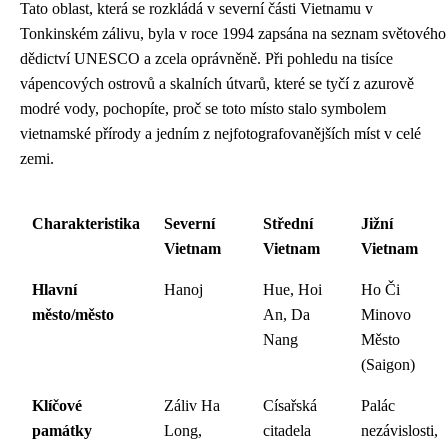
Tato oblast, která se rozkládá v severní části Vietnamu v
Tonkinském zálivu, byla v roce 1994 zapsána na seznam světového
dědictví UNESCO a zcela oprávněně. Při pohledu na tisíce
vápencových ostrovů a skalních útvarů, které se tyčí z azurově
modré vody, pochopíte, proč se toto místo stalo symbolem
vietnamské přírody a jedním z nejfotografovanějších míst v celé
zemi.
Charakteristika
Severní
Střední
Jižní
Vietnam
Vietnam
Vietnam
Hlavní
Hanoj
Hue, Hoi
Ho Či
město/město
An, Da
Minovo
Nang
Město
(Saigon)
Klíčové
Záliv Ha
Císařská
Palác
památky
Long,
citadela
nezávislosti,