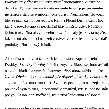
Plovoucí trhy představují srdce místní ekonomiky a kulturního
dědictví.
Tyto jedinečné tržiště na vodě fungují již po mnoho
generací
a staly se symbolem celé oblasti. Nejznámější plovoucí
trhy se nacházejí v městech Cai Rang a Phong Dien u Can Tho,
které je považováno za neoficiální hlavní město delty. Návštěva
těchto trhů začíná obvykle velmi brzy ráno, kdy je aktivita největší 
kdy místní obchodníci nabízejí čerstvé ovoce, zeleninu, ryby a další
produkty přímo ze svých lodí.
Atmosféra na plovoucích trzích je naprosto nezapomenutelná.
Desítky až stovky dřevěných lodí různých velikostí se shromažďují
na vodní hladině a vytvářejí barevný a živý obraz každodenního
života.
Obchodníci si na dlouhé tyče připevňují vzorky svého zboží
,
aby ostatní účastníci trhu i turisté z dálky poznali, co nabízejí. Tento
praktický systém funguje perfektně v prostředí, kde se lodě neustále
pohybují a kde není možné vystavit zboží tradičním způsobem.
Během poznávacího zájezdu do delty Mekongu mají návštěvníci