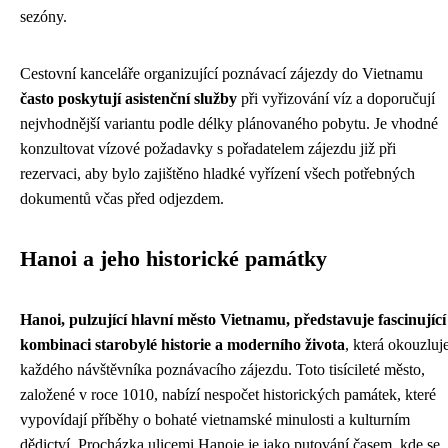
sezóny.
Cestovní kanceláře organizující poznávací zájezdy do Vietnamu
často poskytují asistenční služby
při vyřizování víz a doporučují
nejvhodnější variantu podle délky plánovaného pobytu. Je vhodné
konzultovat vízové požadavky s pořadatelem zájezdu již při
rezervaci, aby bylo zajištěno hladké vyřízení všech potřebných
dokumentů včas před odjezdem.
Hanoi a jeho historické památky
Hanoi, pulzující hlavní město Vietnamu, představuje fascinující
kombinaci starobylé historie a moderního života
, která okouzluj
každého návštěvníka poznávacího zájezdu. Toto tisícileté město,
založené v roce 1010, nabízí nespočet historických památek, které
vypovídají příběhy o bohaté vietnamské minulosti a kulturním
dědictví. Procházka ulicemi Hanoje je jako putování časem, kde se