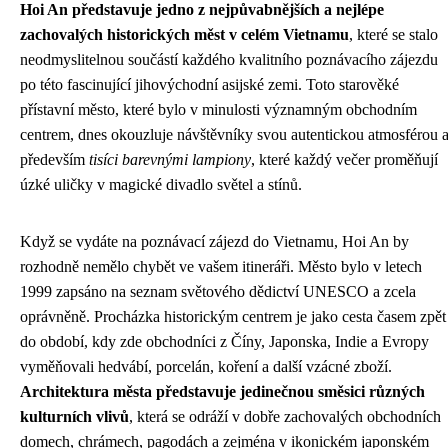
Hoi An představuje jedno z nejpůvabnějších a nejlépe
zachovalých historických měst v celém Vietnamu
, které se stalo
neodmyslitelnou součástí každého kvalitního poznávacího zájezdu
po této fascinující jihovýchodní asijské zemi. Toto starověké
přístavní město, které bylo v minulosti významným obchodním
centrem, dnes okouzluje návštěvníky svou autentickou atmosférou 
především
tisíci barevnými lampiony
, které každý večer proměňují
úzké uličky v magické divadlo světel a stínů.
Když se vydáte na poznávací zájezd do Vietnamu, Hoi An by
rozhodně nemělo chybět ve vašem itineráři. Město bylo v letech
1999 zapsáno na seznam světového dědictví UNESCO a zcela
oprávněně. Procházka historickým centrem je jako cesta časem zpět
do období, kdy zde obchodníci z Číny, Japonska, Indie a Evropy
vyměňovali hedvábí, porcelán, koření a další vzácné zboží.
Architektura města představuje jedinečnou směsici různých
kulturních vlivů
, která se odráží v dobře zachovalých obchodních
domech, chrámech, pagodách a zejména v ikonickém japonském