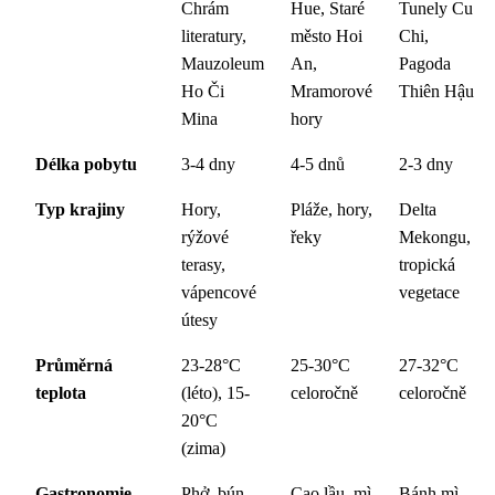
Chrám
Hue, Staré
Tunely Cu
literatury,
město Hoi
Chi,
Mauzoleum
An,
Pagoda
Ho Či
Mramorové
Thiên Hậu
Mina
hory
Délka pobytu
3-4 dny
4-5 dnů
2-3 dny
Typ krajiny
Hory,
Pláže, hory,
Delta
rýžové
řeky
Mekongu,
terasy,
tropická
vápencové
vegetace
útesy
Průměrná
23-28°C
25-30°C
27-32°C
teplota
(léto), 15-
celoročně
celoročně
20°C
(zima)
Gastronomie
Phở, bún
Cao lầu, mì
Bánh mì,