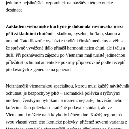
jedním z nejsilnějších vzpomínek na návštěvu této exotické
destinace.
Základem vietnamské kuchyně je dokonalá rovnováha mezi
pěti základními chutěmi
– sladkou, kyselou, hořkou, slanou a
umami. Tato filozofie vychází z tradiční čínské medicíny a věří se,
že správně vyvážené jídlo přináší harmonii nejen chuti, ale i tělu a
duši. Při poznávacím zájezdu po Vietnamu mají turisté jedinečnou
příležitost ochutnat autentické pokrmy připravované podle receptů
předávaných z generace na generaci.
Nejznámější vietnamskou specialitou, kterou musí každý návštěvní
ochutnat, je bezpochyby
phở
– aromatická polévka s rýžovými
nudlemi, čerstvými bylinkami a masem, nejčastěji hovězím nebo
kuřecím. Tato polévka se tradičně podává k snídani, ale ve
Vietnamu ji můžete najít kdykoliv během dne. Každý region má
svou vlastní verzi této ikonické polévky, přičemž severní varianta z