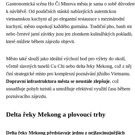
Gastronomická scéna Ho Či Minova města je sama o sobě důvode
k návštěvě. Od pouličních stánků nabízejících autentickou
vietnamskou kuchyni až po elegantní restaurace s mezinárodní
kuchyní, město uspokojí každého gurmána. Tradiční pho, banh mi
nebo čerstvé jarní závitky jsou jen zlomkem kulinářských pokladů,
které můžete během zájezdu objevit.
Město také slouží jako ideální výchozí bod pro výlety do okolí,
včetně slavných tunelů Cu Chi nebo delta řeky Mekong, což z něj
činí strategické místo pro komplexní poznávání jižního Vietnamu.
Dopravní infrastruktura města se neustále zlepšuje
, což
usnadňuje pohyb turistů a umožňuje efektivní využití času během
poznávacího zájezdu.
Delta řeky Mekong a plovoucí trhy
Delta řeky Mekong představuje jednu z nejfascinujnějších