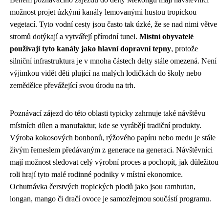
možnost projet úzkými kanály lemovanými hustou tropickou
vegetací. Tyto vodní cesty jsou často tak úzké, že se nad nimi větve
stromů dotýkají a vytvářejí přírodní tunel.
Místní obyvatelé
používají tyto kanály jako hlavní dopravní tepny
, protože
silniční infrastruktura je v mnoha částech delty stále omezená. Není
výjimkou vidět děti plující na malých lodičkách do školy nebo
zemědělce převážející svou úrodu na trh.
Poznávací zájezd do této oblasti typicky zahrnuje také návštěvu
místních dílen a manufaktur, kde se vyrábějí tradiční produkty.
Výroba kokosových bonbonů, rýžového papíru nebo medu je stále
živým řemeslem předávaným z generace na generaci. Návštěvníci
mají možnost sledovat celý výrobní proces a pochopít, jak důležitou
roli hrají tyto malé rodinné podniky v místní ekonomice.
Ochutnávka čerstvých tropických plodů jako jsou rambutan,
longan, mango či dračí ovoce je samozřejmou součástí programu.