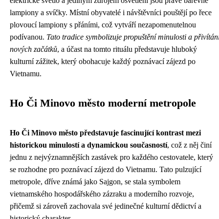
elektrické světlo a jediným zdrojem osvětlení jsou právě barevné
lampiony a svíčky. Místní obyvatelé i návštěvníci pouštějí po řece
plovoucí lampiony s přáními, což vytváří nezapomenutelnou
podívanou.
Tato tradice symbolizuje propuštění minulosti a přivítán
nových začátků
, a účast na tomto rituálu představuje hluboký
kulturní zážitek, který obohacuje každý poznávací zájezd po
Vietnamu.
Ho Či Minovo město moderní metropole
Ho Či Minovo město představuje fascinující kontrast mezi
historickou minulostí a dynamickou současností
, což z něj činí
jednu z nejvýznamnějších zastávek pro každého cestovatele, který
se rozhodne pro poznávací zájezd do Vietnamu. Tato pulzující
metropole, dříve známá jako Sajgon, se stala symbolem
vietnamského hospodářského zázraku a moderního rozvoje,
přičemž si zároveň zachovala své jedinečné kulturní dědictví a
historický charakter.