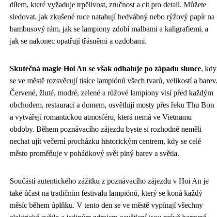
dílem, které vyžaduje trpělivost, zručnost a cit pro detail. Můžete
sledovat, jak zkušené ruce natahují hedvábný nebo rýžový papír na
bambusový rám, jak se lampiony zdobí malbami a kaligrafiemi, a
jak se nakonec opatřují třásněmi a ozdobami.
Skutečná magie Hoi An se však odhaluje po západu slunce
, kdy
se ve městě rozsvěcují tisíce lampiónů všech tvarů, velikostí a barev
Červené, žluté, modré, zelené a růžové lampiony visí před každým
obchodem, restaurací a domem, osvětlují mosty přes řeku Thu Bon
a vytvářejí romantickou atmosféru, která nemá ve Vietnamu
obdoby. Během poznávacího zájezdu byste si rozhodně neměli
nechat ujít večerní procházku historickým centrem, kdy se celé
město proměňuje v pohádkový svět plný barev a světla.
Součástí autentického zážitku z poznávacího zájezdu v Hoi An je
také účast na tradičním festivalu lampiónů, který se koná každý
měsíc během úplňku. V tento den se ve městě vypínají všechny