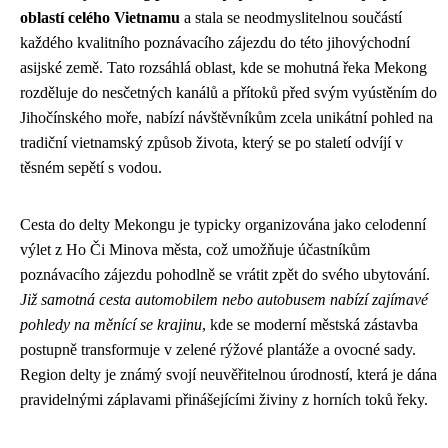
oblastí celého Vietnamu
a stala se neodmyslitelnou součástí
každého kvalitního poznávacího zájezdu do této jihovýchodní
asijské země. Tato rozsáhlá oblast, kde se mohutná řeka Mekong
rozděluje do nesčetných kanálů a přítoků před svým vyústěním do
Jihočínského moře, nabízí návštěvníkům zcela unikátní pohled na
tradiční vietnamský způsob života, který se po staletí odvíjí v
těsném sepětí s vodou.
Cesta do delty Mekongu je typicky organizována jako celodenní
výlet z Ho Či Minova města, což umožňuje účastníkům
poznávacího zájezdu pohodlně se vrátit zpět do svého ubytování.
Již samotná cesta automobilem nebo autobusem nabízí zajímavé
pohledy na měnící se krajinu
, kde se moderní městská zástavba
postupně transformuje v zelené rýžové plantáže a ovocné sady.
Region delty je známý svojí neuvěřitelnou úrodností, která je dána
pravidelnými záplavami přinášejícími živiny z horních toků řeky.