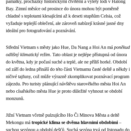
památky, procházky historickými čtvrtěmi a výlety lodí v Halong
Bay. Zimní měsíce od prosince do února mohou být poměrně
chladné s teplotami klesajícími až k deseti stupňům Celsia, což
vyžaduje teplejší oblečení, ale zároveň nabízejí krásné jasné dny
ideální pro fotografování a poznávání.
Střední Vietnam s městy jako Hue, Da Nang a Hoi An má
poněkud
odlišný klimatický režim
. Tato oblast je nejlépe přístupná od února
do května, kdy je počasí suché a teplé, ale ne příliš horké. Období
od září do ledna přináší do této části Vietnamu časté deště a někdy i
ničivé tajfuny, což může výrazně zkomplikovat poznávací program
zájezdu. Pro turisty plánující návštěvu starověkého města Hoi An
nebo císařského města Hue je proto důležité vyhnout se období
monzunů.
Jižní Vietnam včetně pulzujícího Ho Či Minova Města a deltě
Mekongu má
tropické klima se dvěma hlavními obdobími
–
suchou sezónou a období dešťů. Suchá sezóna trvá od listopadu do