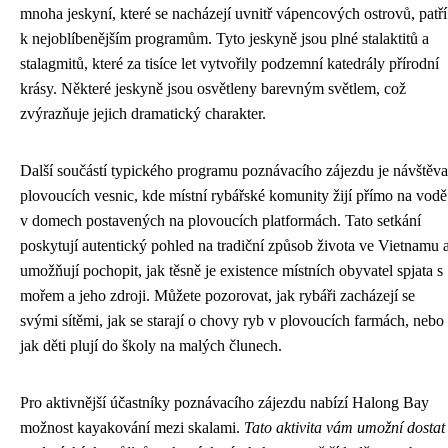
mnoha jeskyní, které se nacházejí uvnitř vápencových ostrovů, patří
k nejoblíbenějším programům. Tyto jeskyně jsou plné stalaktitů a
stalagmitů, které za tisíce let vytvořily podzemní katedrály přírodní
krásy. Některé jeskyně jsou osvětleny barevným světlem, což
zvýrazňuje jejich dramatický charakter.
Další součástí typického programu poznávacího zájezdu je návštěva
plovoucích vesnic, kde místní rybářské komunity žijí přímo na vodě
v domech postavených na plovoucích platformách. Tato setkání
poskytují autentický pohled na tradiční způsob života ve Vietnamu 
umožňují pochopit, jak těsně je existence místních obyvatel spjata s
mořem a jeho zdroji. Můžete pozorovat, jak rybáři zacházejí se
svými sítěmi, jak se starají o chovy ryb v plovoucích farmách, nebo
jak děti plují do školy na malých člunech.
Pro aktivnější účastníky poznávacího zájezdu nabízí Halong Bay
možnost kayakování mezi skalami.
Tato aktivita vám umožní dostat