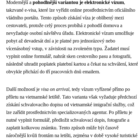
Modernější a
pohodlnější variantou je elektronické vízum
,
takzvané e-visa, které lze vyřídit online prostřednictvím oficiálního
vládního portálu. Tento způsob získání víza je oblíbený mezi
cestovateli, protože celý proces probíhá z pohodlí domova a
nevyžaduje osobní návštěvu úřadu. Elektronické vízum umožňuje
pobyt až devadesát dní a je platné pro jednorázový nebo
vícenásobný vstup, v závislosti na zvoleném typu. Žadatel musí
vyplnit online formulář, nahrát sken cestovního pasu a fotografii,
následně uhradit poplatek platební kartou a čekat na schválení, které
obvykle přichází do tří pracovních dnů emailem.
Další možností je
visa on arrival
, tedy vízum vyřízené přímo po
příletu na vietnamské letiště. Tato varianta však vyžaduje předchozí
získání schvalovacího dopisu od vietnamské imigrační služby, což
lze zařídit prostřednictvím specializovaných agentur. Po příletu je
nutné vyplnit formulář, předložit schvalovací dopis, fotografie a
zaplatit kolkovou známku. Tento způsob může být časově
náročnější kvůli frontám na letišti, zejména v době vysoké turistické