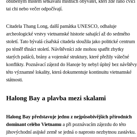
oblíbeným místem setkávání místních obyvatel, kteří zde ráno cvičí
tai chi nebo večer odpočívají.
Citadela Thang Long, další památka UNESCO, odhaluje
archeologické vrstvy vietnamské historie sahající až do sedmého
století. Tato bývalá císařská citadela sloužila jako politické centrum
po téměř třináct století. Návštěvníci zde mohou spatřit zbytky
starých paláců, brány a vojenské struktury, které přežily válečné
konflikty. Poznávací zájezd do Hanoje by nebyl úplný bez návštěvy
této významné lokality, která dokumentuje kontinuitu vietnamské
státnosti.
Halong Bay a plavba mezi skalami
Halong Bay představuje jednu z nejpůsobivějších přírodních
dominant celého Vietnamu
a při poznávacím zájezdu do této
jihovýchodní asijské země se jedná o naprosto nezbytnou zastávku.