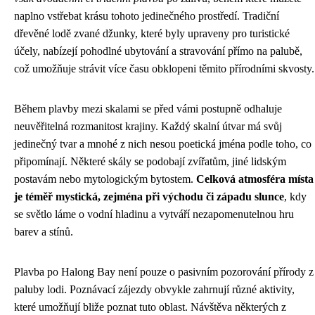
naplno vstřebat krásu tohoto jedinečného prostředí. Tradiční
dřevěné lodě zvané džunky, které byly upraveny pro turistické
účely, nabízejí pohodlné ubytování a stravování přímo na palubě,
což umožňuje strávit více času obklopeni těmito přírodními skvosty.
Během plavby mezi skalami se před vámi postupně odhaluje
neuvěřitelná rozmanitost krajiny. Každý skalní útvar má svůj
jedinečný tvar a mnohé z nich nesou poetická jména podle toho, co
připomínají. Některé skály se podobají zvířatům, jiné lidským
postavám nebo mytologickým bytostem.
Celková atmosféra místa
je téměř mystická, zejména při východu či západu slunce
, kdy
se světlo láme o vodní hladinu a vytváří nezapomenutelnou hru
barev a stínů.
Plavba po Halong Bay není pouze o pasivním pozorování přírody z
paluby lodi. Poznávací zájezdy obvykle zahrnují různé aktivity,
které umožňují bliže poznat tuto oblast. Návštěva některých z