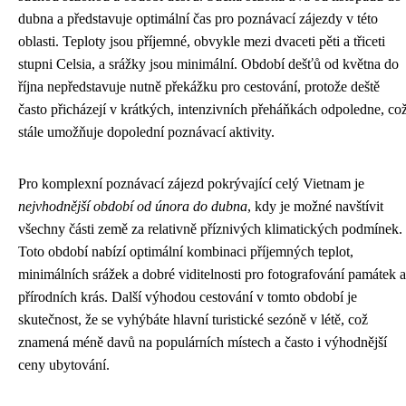
dubna a představuje optimální čas pro poznávací zájezdy v této
oblasti. Teploty jsou příjemné, obvykle mezi dvaceti pěti a třiceti
stupni Celsia, a srážky jsou minimální. Období dešťů od května do
října nepředstavuje nutně překážku pro cestování, protože deště
často přicházejí v krátkých, intenzivních přeháňkách odpoledne, co
stále umožňuje dopolední poznávací aktivity.
Pro komplexní poznávací zájezd pokrývající celý Vietnam je
nejvhodnější období od února do dubna
, kdy je možné navštívit
všechny části země za relativně příznivých klimatických podmínek.
Toto období nabízí optimální kombinaci příjemných teplot,
minimálních srážek a dobré viditelnosti pro fotografování památek a
přírodních krás. Další výhodou cestování v tomto období je
skutečnost, že se vyhýbáte hlavní turistické sezóně v létě, což
znamená méně davů na populárních místech a často i výhodnější
ceny ubytování.