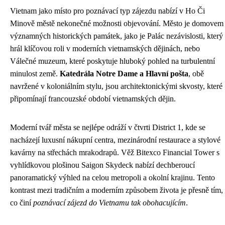
Vietnam jako místo pro poznávací typ zájezdu nabízí v Ho Či
Minově městě nekonečné možnosti objevování. Město je domovem
významných historických památek, jako je Palác nezávislosti, který
hrál klíčovou roli v moderních vietnamských dějinách, nebo
Válečné muzeum, které poskytuje hluboký pohled na turbulentní
minulost země.
Katedrála Notre Dame a Hlavní pošta
, obě
navržené v koloniálním stylu, jsou architektonickými skvosty, které
připomínají francouzské období vietnamských dějin.
Moderní tvář města se nejlépe odráží v čtvrti District 1, kde se
nacházejí luxusní nákupní centra, mezinárodní restaurace a stylové
kavárny na střechách mrakodrapů. Věž Bitexco Financial Tower s
vyhlídkovou plošinou Saigon Skydeck nabízí dechberoucí
panoramatický výhled na celou metropoli a okolní krajinu. Tento
kontrast mezi tradičním a moderním způsobem života je přesně tím,
co činí
poznávací zájezd do Vietnamu tak obohacujícím
.