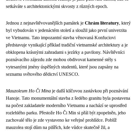
setkáváte s architektonickými skvosty z různých epoch.
Jednou z nejnavštěvovanějších památek je
Chrám literatury
, který
byl vybudován v jedenáctém století a sloužil jako první univerzita
ve Vietnamu. Tato impozantní stavba věnovaná Konfuciovi
představuje vynikající příklad tradiční vietnamské architektury a je
obklopena krásnými zahradami s jezírky a pavilony. Návštěvníci
poznávacího zájezdu zde mohou obdivovat kamenné stély s
vytesanými jmény úspěšných studentů, které jsou zapsány na
seznamu světového dědictví UNESCO.
Mauzoleum Ho Či Mina
je další klíčovou zastávkou při poznávání
Hanoje. Tato monumentální stavba z šedého granitu byla postavena
na počest zakladatele moderního Vietnamu a nachází se uprostřed
rozlehlého parku. Přestože Ho Či Min si přál být zpopelněn, jeho
zachovalé tělo je zde vystaveno ke veřejné prohlídce. Poblíž
mauzolea stojí dům na pilířích, kde vůdce skutečně žil, a