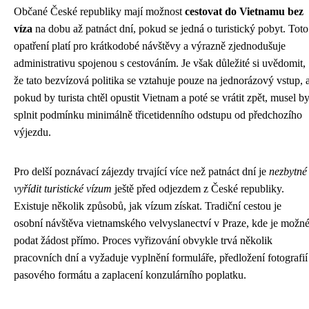
Občané České republiky mají možnost
cestovat do Vietnamu bez
víza
na dobu až patnáct dní, pokud se jedná o turistický pobyt. Toto
opatření platí pro krátkodobé návštěvy a výrazně zjednodušuje
administrativu spojenou s cestováním. Je však důležité si uvědomit,
že tato bezvízová politika se vztahuje pouze na jednorázový vstup, 
pokud by turista chtěl opustit Vietnam a poté se vrátit zpět, musel b
splnit podmínku minimálně třicetidenního odstupu od předchozího
výjezdu.
Pro delší poznávací zájezdy trvající více než patnáct dní je
nezbytné
vyřídit turistické vízum
ještě před odjezdem z České republiky.
Existuje několik způsobů, jak vízum získat. Tradiční cestou je
osobní návštěva vietnamského velvyslanectví v Praze, kde je možn
podat žádost přímo. Proces vyřizování obvykle trvá několik
pracovních dní a vyžaduje vyplnění formuláře, předložení fotografií
pasového formátu a zaplacení konzulárního poplatku.