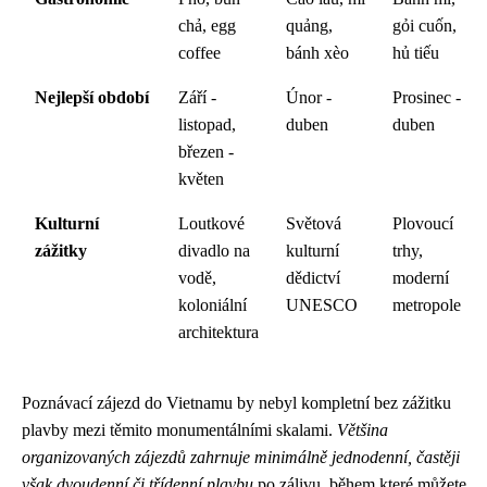
chả, egg
quảng,
gỏi cuốn,
coffee
bánh xèo
hủ tiếu
Nejlepší období
Září -
Únor -
Prosinec -
listopad,
duben
duben
březen -
květen
Kulturní
Loutkové
Světová
Plovoucí
zážitky
divadlo na
kulturní
trhy,
vodě,
dědictví
moderní
koloniální
UNESCO
metropole
architektura
Poznávací zájezd do Vietnamu by nebyl kompletní bez zážitku
plavby mezi těmito monumentálními skalami.
Většina
organizovaných zájezdů zahrnuje minimálně jednodenní, častěji
však dvoudenní či třídenní plavbu
po zálivu, během které můžete