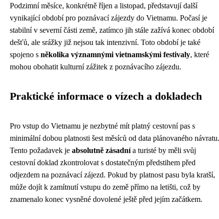
Podzimní měsíce, konkrétně říjen a listopad, představují další
vynikající období pro poznávací zájezdy do Vietnamu. Počasí je
stabilní v severní části země, zatímco jih stále zažívá konec období
dešťů, ale srážky již nejsou tak intenzivní. Toto období je také
spojeno s
několika významnými vietnamskými festivaly
, které
mohou obohatit kulturní zážitek z poznávacího zájezdu.
Praktické informace o vízech a dokladech
Pro vstup do Vietnamu je nezbytné mít platný cestovní pas s
minimální dobou platnosti šest měsíců od data plánovaného návratu
Tento požadavek je
absolutně zásadní
a turisté by měli svůj
cestovní doklad zkontrolovat s dostatečným předstihem před
odjezdem na poznávací zájezd. Pokud by platnost pasu byla kratší,
může dojít k zamítnutí vstupu do země přímo na letišti, což by
znamenalo konec vysněné dovolené ještě před jejím začátkem.