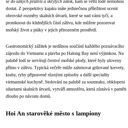
se do úzkých průlivů a skrytých zátok
, kam se větší lodě nemohou
dostat. Z perspektivy kajaku máte jedinečnou příležitost ocenit
obrovské rozměry skalních útvarů, které se nad vámi tyčí, a
proniknout do klidnějších částí zálivu, kde můžete pozorovat
mořský život a ptáky v jejich přirozeném prostředí.
Gastronomický zážitek je nedílnou součástí každého poznávacího
zájezdu do Vietnamu a plavba po Halong Bay není výjimkou. Na
palubě lodí se servírují čerstvé mořské plody, které byly uloveny
přímo v zálivu. Typická večeře může zahrnovat grilované krevety,
kraby, ryby připravené různými způsoby a další speciality
vietnamské kuchyně. Stolování na palubě za soumraku, obklopeni
siluetami skalních útvarů, vytváří atmosféru, která zůstává v paměti
dlouho po návratu domů.
Hoi An starověké město s lampiony