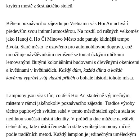
krytém mostě z šestnáctého století.
Během poznávacího zájezdu po Vietnamu vás Hoi An uchvátí
především svou intimní atmosférou. Na rozdíl od rušných velkoměs
jako Hanoj či Ho Či Minovo Město zde panuje klidnější tempo
života. Staré město je uzavřeno pro automobilovou dopravu, což
umožňuje návštěvníkům nerušeně se toulat úzkými uličkami
lemovanými žlutými koloniálními budovami s dřevěnými okenicem
a květinami v květináčích.
Každý dům, každá dílna a každá
kavárna vypráví svůj vlastní příběh
o bohaté historii tohoto místa.
Lampiony jsou však tím, co dělá Hoi An skutečně výjimečným
místem v rámci jakéhokoliv poznávacího zájezdu. Tradice výroby
těchto papírových svítilen sahá v tomto městě staletí zpět a stala se
nedílnou součástí místní identity. V průběhu dne můžete navštívit
četné dílny, kde místní řemeslníci stále vyrábějí lampiony ručně
podle tradičních metod. Každý lampion je jedinečným uměleckým