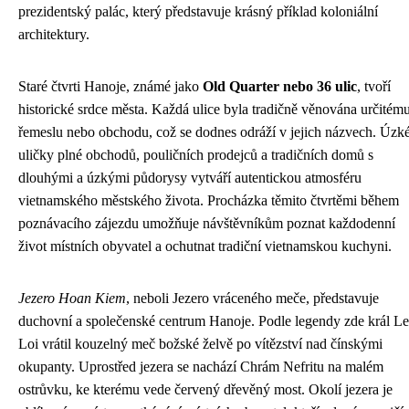
prezidentský palác, který představuje krásný příklad koloniální
architektury.
Staré čtvrti Hanoje, známé jako
Old Quarter nebo 36 ulic
, tvoří
historické srdce města. Každá ulice byla tradičně věnována určitém
řemeslu nebo obchodu, což se dodnes odráží v jejich názvech. Úzk
uličky plné obchodů, pouličních prodejců a tradičních domů s
dlouhými a úzkými půdorysy vytváří autentickou atmosféru
vietnamského městského života. Procházka těmito čtvrtěmi během
poznávacího zájezdu umožňuje návštěvníkům poznat každodenní
život místních obyvatel a ochutnat tradiční vietnamskou kuchyni.
Jezero Hoan Kiem
, neboli Jezero vráceného meče, představuje
duchovní a společenské centrum Hanoje. Podle legendy zde král Le
Loi vrátil kouzelný meč božské želvě po vítězství nad čínskými
okupanty. Uprostřed jezera se nachází Chrám Nefritu na malém
ostrůvku, ke kterému vede červený dřevěný most. Okolí jezera je