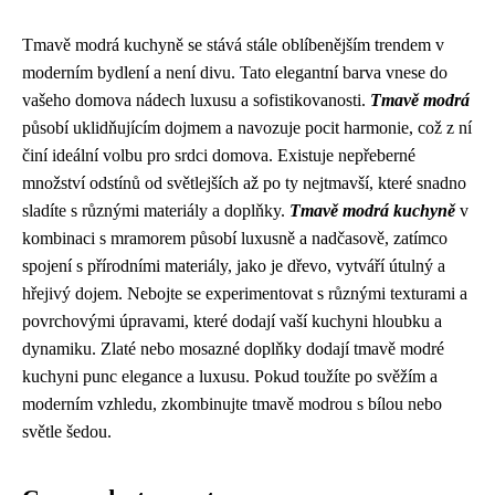
Tmavě modrá kuchyně se stává stále oblíbenějším trendem v
moderním bydlení a není divu. Tato elegantní barva vnese do
vašeho domova nádech luxusu a sofistikovanosti.
Tmavě modrá
působí uklidňujícím dojmem a navozuje pocit harmonie, což z ní
činí ideální volbu pro srdci domova. Existuje nepřeberné
množství odstínů od světlejších až po ty nejtmavší, které snadno
sladíte s různými materiály a doplňky.
Tmavě modrá kuchyně
v
kombinaci s mramorem působí luxusně a nadčasově, zatímco
spojení s přírodními materiály, jako je dřevo, vytváří útulný a
hřejivý dojem. Nebojte se experimentovat s různými texturami a
povrchovými úpravami, které dodají vaší kuchyni hloubku a
dynamiku. Zlaté nebo mosazné doplňky dodají tmavě modré
kuchyni punc elegance a luxusu. Pokud toužíte po svěžím a
moderním vzhledu, zkombinujte tmavě modrou s bílou nebo
světle šedou.