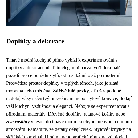
Doplňky a dekorace
Tmavě modrá kuchyně přímo vybízí k experimentování s
doplňky a dekoracemi. Tato elegantní barva tvoří dokonalé
pozadí pro celou řadu stylů, od rustikálního až po moderní.
Prosvětlete prostor doplňky v teplých tónech, jako je zlatá,
mosazná nebo měděná.
Zářivě bílé prvky
, ať už v podobě
nádobí, vázy s čerstvými květinami nebo stylové konvice, dodají
vaší kuchyni vzdušnost a eleganci. Nebojte se experimentovat s
přírodními materiály. Dřevěné doplňky, ratanové košíky nebo
živé rostliny
vnesou do tmavě modré kuchyně hřejivou a útulnou
atmosféru. Pamatujte, že detaily dělají celek. Stylové úchytky na
skříňkách, originální hodiny nebo grafický obraz na zdi dodají