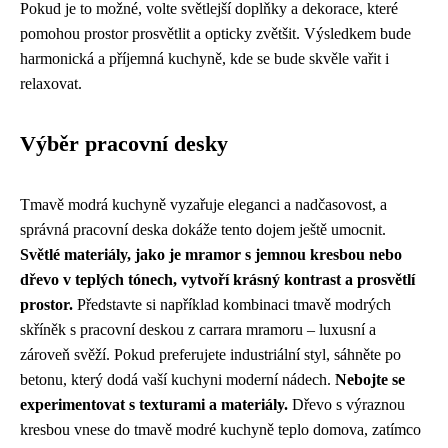
Pokud je to možné, volte světlejší doplňky a dekorace, které
pomohou prostor prosvětlit a opticky zvětšit. Výsledkem bude
harmonická a příjemná kuchyně, kde se bude skvěle vařit i
relaxovat.
Výběr pracovní desky
Tmavě modrá kuchyně vyzařuje eleganci a nadčasovost, a
správná pracovní deska dokáže tento dojem ještě umocnit.
Světlé materiály, jako je mramor s jemnou kresbou nebo
dřevo v teplých tónech, vytvoří krásný kontrast a prosvětlí
prostor.
Představte si například kombinaci tmavě modrých
skříněk s pracovní deskou z carrara mramoru – luxusní a
zároveň svěží. Pokud preferujete industriální styl, sáhněte po
betonu, který dodá vaší kuchyni moderní nádech.
Nebojte se
experimentovat s texturami a materiály.
Dřevo s výraznou
kresbou vnese do tmavě modré kuchyně teplo domova, zatímco