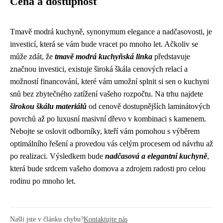
Cena a dostupnost
Tmavě modrá kuchyně, synonymum elegance a nadčasovosti, je
investicí, která se vám bude vracet po mnoho let. Ačkoliv se
může zdát, že
tmavě modrá kuchyňská linka
představuje
značnou investici, existuje široká škála cenových relací a
možností financování, které vám umožní splnit si sen o kuchyni
snů bez zbytečného zatížení vašeho rozpočtu. Na trhu najdete
širokou škálu materiálů
od cenově dostupnějších laminátových
povrchů až po luxusní masivní dřevo v kombinaci s kamenem.
Nebojte se oslovit odborníky, kteří vám pomohou s výběrem
optimálního řešení a provedou vás celým procesem od návrhu až
po realizaci. Výsledkem bude
nadčasová a elegantní kuchyně
,
která bude srdcem vašeho domova a zdrojem radosti pro celou
rodinu po mnoho let.
Našli jste v článku chybu?
Kontaktujte nás