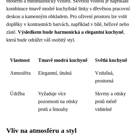
moderní a minimalistický vzhled. Skvělou volbou je například
kombinace tmavě modré kuchyňské linky s dřevěnou pracovní
deskou a kamenným obkladem. Pro oživení prostoru lze volit
doplňky v kontrastních barvách, například v bílé, béžové nebo
zlaté.
Výsledkem bude harmonická a elegantní kuchyně
,
která bude odrážet váš osobitý styl.
Vlastnost
Tmavě modrá kuchyně
Světlá kuchyně
Atmosféra
Elegantní, útulná
Vzdušná,
prostorná
Údržba
Vyžaduje více
Skvrny a otisky
pozornosti na otisky
prstů méně
prstů a šmouhy
viditelné
Vliv na atmosféru a styl