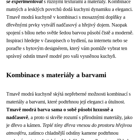
se experimentovat
s různými texturami a materiály. Kombinace
matných a lesklých povrchů dodá kuchyni dynamiku a eleganci.
Tmavě modrá kuchyně v kombinaci s mosaznými doplňky a
dřevěnými prvky vytváří nadčasový a hřejivý dojem. Naopak
spojení s bílou nebo světle šedou barvou působí čistě a moderně.
Inspiraci hledejte v časopisech o bydlení, na internetu nebo se
poraďte s bytovým designérem, který vám pomůže vybrat ten
správný odstín tmavě modré pro vaši vysněnou kuchyň.
Kombinace s materiály a barvami
Tmavě modrá kuchyně skýtá nepřeberné možnosti kombinací s
materiály a barvami, které podtrhnou její eleganci a útulnost.
Tmavě modrá barva sama o sobě působí luxusně a
nadčasově
, a proto si skvěle rozumí s přírodními materiály, jako
je dřevo a kámen.
Teplé tóny dřeva vnesou do prostoru hřejivou
atmosféru
, zatímco chladnější odstíny kamene podtrhnou