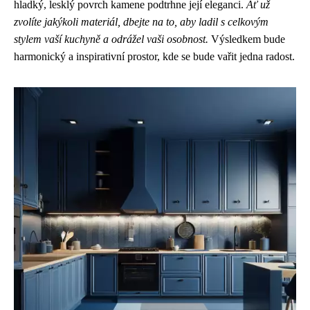
hladký, lesklý povrch kamene podtrhne její eleganci.
Ať už
zvolíte jakýkoli materiál, dbejte na to, aby ladil s celkovým
stylem vaší kuchyně a odrážel vaši osobnost.
Výsledkem bude
harmonický a inspirativní prostor, kde se bude vařit jedna radost.