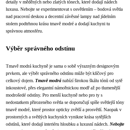
detaily v měděných nebo zlatých tónech, které dodají nádech
luxusu. Nebojte se experimentovat s osvětlením – bodová světla
nad pracovní deskou a decentní závěsné lampy nad jídelním
stolem podtrhnou krásu tmavě modré a dodají kuchyni tu
správnou atmosféru.
Výběr správného odstínu
Tmavě modrá kuchyně je sama o sobě výrazným designovým
prvkem, ale výběr správného odstínu může být klíčový pro
celkový dojem.
Tmavě modrá
nabízí širokou škálu tónů od sytě
inkoustové, přes elegantní námořnickou modř až po tlumenější
modrošedé odstíny. Pro menší kuchyně nebo pro ty s
nedostatkem přirozeného světla se doporučují spíše světlejší tóny
tmavě modré, které prostor opticky zvětší a prosvětlí. Naopak v
prostorných a světlých kuchyních vynikne krása sytějších
odstínů, které dodají interiéru hloubku a luxusní nádech.
Nebojte