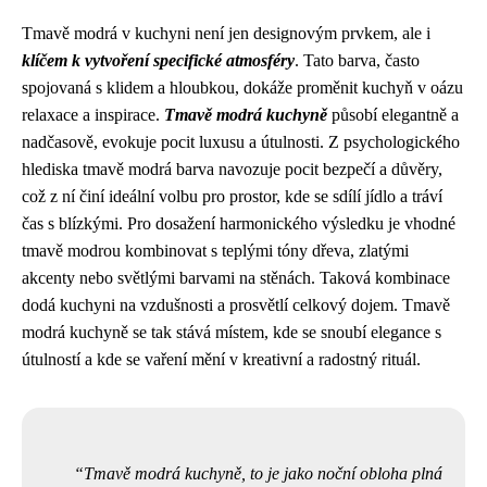
Tmavě modrá v kuchyni není jen designovým prvkem, ale i
klíčem k vytvoření specifické atmosféry
. Tato barva, často
spojovaná s klidem a hloubkou, dokáže proměnit kuchyň v oázu
relaxace a inspirace.
Tmavě modrá kuchyně
působí elegantně a
nadčasově, evokuje pocit luxusu a útulnosti. Z psychologického
hlediska tmavě modrá barva navozuje pocit bezpečí a důvěry,
což z ní činí ideální volbu pro prostor, kde se sdílí jídlo a tráví
čas s blízkými. Pro dosažení harmonického výsledku je vhodné
tmavě modrou kombinovat s teplými tóny dřeva, zlatými
akcenty nebo světlými barvami na stěnách. Taková kombinace
dodá kuchyni na vzdušnosti a prosvětlí celkový dojem. Tmavě
modrá kuchyně se tak stává místem, kde se snoubí elegance s
útulností a kde se vaření mění v kreativní a radostný rituál.
Tmavě modrá kuchyně, to je jako noční obloha plná