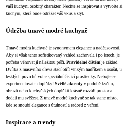
vaší kuchyni osobitý charakter. Nechte se inspirovat a vytvořte si
kuchyni, která bude odrážet váš vkus a styl.
Údržba tmavě modré kuchyně
Tmavě modrá kuchyně je synonymem elegance a nadčasovosti.
Aby si však tento sofistikovaný vzhled zachovala i po letech, je
potřeba věnovat jí náležitou péči.
Pravidelné čištění
je základ.
Dvířka z masivního dřeva stačí otřít vlhkým hadříkem a osušit, u
lesklých povrchů volte speciální čisticí prostředky. Nebojte se
experimentovat s doplňky!
Světlé akcenty
v podobě květin,
obrazů nebo kuchyňských doplňků krásně rozzáří prostor a
dodají mu svěžest. Z tmavě modré kuchyně se tak stane místo,
kde se snoubí elegance s útulností a radostí z vaření.
Inspirace a trendy