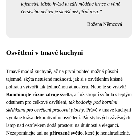
tajemství. Místo hvězd tu září měděné hrnce a vůně
čerstvého pečiva je sladší než jitřní rosa.
Božena Němcová
Osvětlení v tmavé kuchyni
Tmavě modrá kuchyně, ač na první pohled možná působí
tajemně, skýtá netušené možnosti, jak si s osvětlením krásně
pohrát a vytvořit tak jedinečnou atmosféru. Nebojte se vrstvit!
Kombinujte různé zdroje světla
, ať už stropní svítidla s teplým
odstínem pro celkové osvětlení,
tak bodovky pod horními
skříňkami pro osvětlení pracovní plochy
. Právě v tmavé kuchyni
vynikne krása dekorativního osvětlení. Pár stylových závěsných
lamp nad ostrůvkem dodá prostoru na útulnosti a eleganci.
Nezapomínejte ani na
přirozené světlo
, které je nenahraditelné.