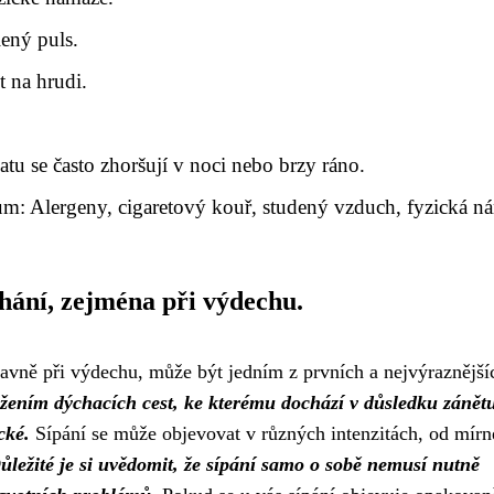
lený puls.
t na hrudi.
tu se často zhoršují v noci nebo brzy ráno.
ům: Alergeny, cigaretový kouř, studený vzduch, fyzická n
hání, zejména při výdechu.
hlavně při výdechu, může být jedním z prvních a nejvýraznější
žením dýchacích cest, ke kterému dochází v důsledku zánět
cké.
Sípání se může objevovat v různých intenzitách, od mírn
ůležité je si uvědomit, že sípání samo o sobě nemusí nutně