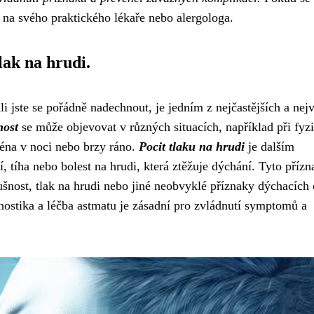
t na svého praktického lékaře nebo alergologa.
lak na hrudi.
 jste se pořádně nadechnout, je jedním z nejčastějších a nejv
ost
se může objevovat v různých situacích, například při fyz
ména v noci nebo brzy ráno.
Pocit tlaku na hrudi
je dalším
 tíha nebo bolest na hrudi, která ztěžuje dýchání. Tyto příz
šnost, tlak na hrudi nebo jiné neobvyklé příznaky dýchacích 
ostika a léčba astmatu je zásadní pro zvládnutí symptomů a