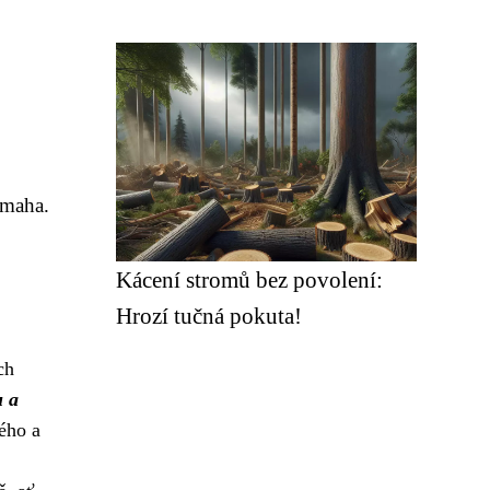
ámaha.
Kácení stromů bez povolení:
Hrozí tučná pokuta!
ch
u a
ého a