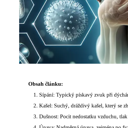
Obsah článku:
Sípání: Typický pískavý zvuk při dýchá
Kašel: Suchý, dráždivý kašel, který se zh
Dušnost: Pocit nedostatku vzduchu, tlak
Únava: Nadměrná únava, zejména po fy