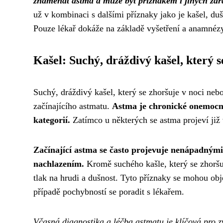
znamenat astma a může být příznakem i jiných zdr
už v kombinaci s dalšími příznaky jako je kašel, du
Pouze lékař dokáže na základě vyšetření a anamnézy
Kašel: Suchý, dráždivý kašel, který s
Suchý, dráždivý kašel, který se zhoršuje v noci neb
začínajícího astmatu.
Astma je chronické onemocněn
kategorií.
Zatímco u některých se astma projeví již v
Začínající astma se často projevuje nenápadnými
nachlazením.
Kromě suchého kašle, který se zhoršuj
tlak na hrudi a dušnost. Tyto příznaky se mohou obje
případě pochybností se poradit s lékařem.
Včasná diagnostika a léčba astmatu je klíčová pro z