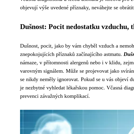
objevují výše uvedené příznaky, neváhejte se obráti
Dušnost: Pocit nedostatku vzduchu, t
Dušnost, pocit, jako by vám chyběl vzduch a nemohli
znepokojujících příznaků začínajícího astmatu.
Dušn
námaze, v přítomnosti alergenů nebo i v klidu, zej
varovným signálem. Může se projevovat jako svírání,
se nikdy neměly ignorovat. Pokud se u vás objeví du
je nezbytné vyhledat lékařskou pomoc. Včasná diagn
prevenci závažných komplikací.