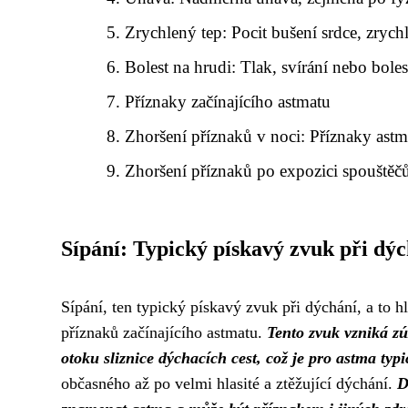
Zrychlený tep: Pocit bušení srdce, zrych
Bolest na hrudi: Tlak, svírání nebo boles
Příznaky začínajícího astmatu
Zhoršení příznaků v noci: Příznaky astma
Zhoršení příznaků po expozici spouštěč
Sípání: Typický pískavý zvuk při dýc
Sípání, ten typický pískavý zvuk při dýchání, a to 
příznaků začínajícího astmatu.
Tento zvuk vzniká zú
otoku sliznice dýchacích cest, což je pro astma typi
občasného až po velmi hlasité a ztěžující dýchání.
D