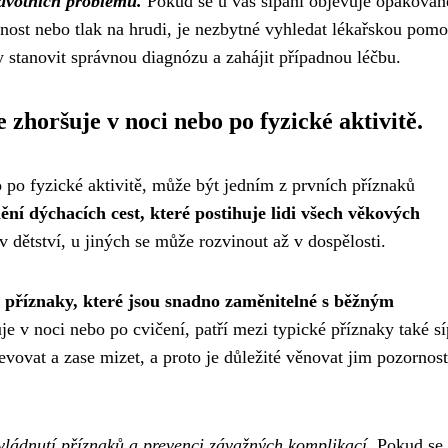
avotních problémů.
Pokud se u vás sípání objevuje opakovan
šnost nebo tlak na hrudi, je nezbytné vyhledat lékařskou pomo
 stanovit správnou diagnózu a zahájit případnou léčbu.
e zhoršuje v noci nebo po fyzické aktivitě.
o po fyzické aktivitě, může být jedním z prvních příznaků
í dýchacích cest, které postihuje lidi všech věkových
 dětství, u jiných se může rozvinout až v dospělosti.
 příznaky, které jsou snadno zaměnitelné s běžným
e v noci nebo po cvičení, patří mezi typické příznaky také sí
vovat a zase mizet, a proto je důležité věnovat jim pozornost
vládnutí příznaků a prevenci závažných komplikací.
Pokud se 