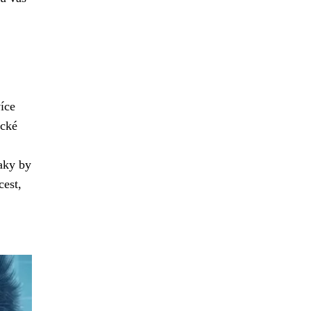
íce
ické
naky by
cest,