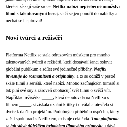
které si získají vaše srdce.
Netflix nabízí nepřeberné množství
filmů s talentovanými herci,
stačí se jen ponořit do nabídky a
nechat se inspirovat!
Noví tvůrci a režiséři
Platforma Netflix se stala odrazovým můstkem pro mnoho
talentovaných tvůrců a režisérů, kteří dostávají šanci oslovit
globální publikum a sdílet své jedinečné příběhy.
Netflix
investuje do rozmanitosti a originality
, a to se odráží v pestré
škále filmů a seriálů, které nabízí. Mnoho začínajících filmařů si
tak plní své sny a zároveň obohacují svět filmu o svěží vítr.
Například režisérka _____, která debutovala na Netflixu s
filmem _____, si získala uznání kritiky i diváků a otevřela si
dveře k dalším projektům. Podobných příběhů o úspěchu, který
začal spoluprací s Netflixem, existuje celá řada.
Tato platforma
se tak stává důležitým hybatelem filmového průmyslu
a dává