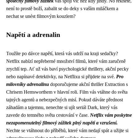
společný filmový zážitek
vás spojí víc než kdy jindy. No řekněte,
není to prostě boží, zabalit se do deky s vaším miláčkem a
nechat se unést filmovým kouzlem?
Napětí a adrenalin
Toužíte po dávce napětí, která vás udrží na kraji sedačky?
Netflix nabízí nepřeberné množství filmů, které vám zaručeně
zrychlí tep. Ať už vás baví psychologické thrillery, akční pecky
nebo napínavé detektivky, na Netflixu si přijdete na své.
Pro
milovníky adrenalinu
doporučujeme akční thriller Extraction s
Chrisem Hemsworthem v hlavní roli. Film vás vtáhne do světa
tajných agentů a nebezpečných misí. Pokud dáváte přednost
záhadám a tajemnu, nenechte si ujít seriál Dark, který vás
zavede do temného světa cestování v čase.
Netflix vám poskytne
nezapomenutelný filmový zážitek plný napětí a vzrušení.
Nechte se vtáhnout do příběhů, které vám nedají spát a užijte si