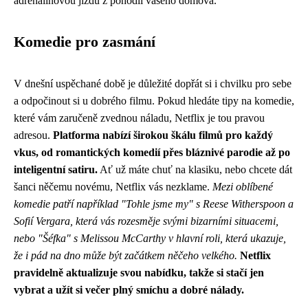
adrenalinovou jízdu z pohodlí vašeho domova.
Komedie pro zasmání
V dnešní uspěchané době je důležité dopřát si i chvilku pro sebe
a odpočinout si u dobrého filmu. Pokud hledáte tipy na komedie,
které vám zaručeně zvednou náladu, Netflix je tou pravou
adresou.
Platforma nabízí širokou škálu filmů pro každý
vkus, od romantických komedií přes bláznivé parodie až po
inteligentní satiru.
Ať už máte chuť na klasiku, nebo chcete dát
šanci něčemu novému, Netflix vás nezklame.
Mezi oblíbené
komedie patří například "Tohle jsme my" s Reese Witherspoon a
Sofií Vergara, která vás rozesměje svými bizarními situacemi,
nebo "Šéfka" s Melissou McCarthy v hlavní roli, která ukazuje,
že i pád na dno může být začátkem něčeho velkého.
Netflix
pravidelně aktualizuje svou nabídku, takže si stačí jen
vybrat a užít si večer plný smíchu a dobré nálady.