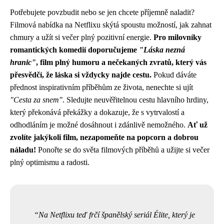
Potřebujete povzbudit nebo se jen chcete příjemně naladit?
Filmová nabídka na Netflixu skýtá spoustu možností, jak zahnat
chmury a užít si večer plný pozitivní energie.
Pro milovníky
romantických komedií doporučujeme
"Láska nezná
hranic"
, film plný humoru a nečekaných zvratů, který vás
přesvědčí, že láska si vždycky najde cestu.
Pokud dáváte
přednost inspirativním příběhům ze života, nenechte si ujít
"Cesta za snem"
. Sledujte neuvěřitelnou cestu hlavního hrdiny,
který překonává překážky a dokazuje, že s vytrvalostí a
odhodláním je možné dosáhnout i zdánlivě nemožného.
Ať už
zvolíte jakýkoli film, nezapomeňte na popcorn a dobrou
náladu!
Ponořte se do světa filmových příběhů a užijte si večer
plný optimismu a radosti.
Na Netflixu teď frčí španělský seriál Élite, který je