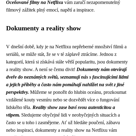
Oceňované filmy na Netflixu
vám zaručí nezapomenutelný
filmový zážitek plný emocí, napětí a inspirace.
Dokumenty a reality show
V dnešní době, kdy je na Netflixu nepřeberné množství filmů a
seriálů, se může stát, že se v té záplavě ztrácíme. Jednou z
kategorií, která si získává stále větší popularitu, jsou dokumenty
a reality show. A není se čemu divit!
Dokumenty nám otevírají
dveře do neznámých světů, seznamují nás s fascinujícími lidmi
a jejich příběhy a často nám pomáhají nahlížet na svět z jiné
perspektivy.
Můžeme se ponořit do hlubin oceánu, prozkoumat
vzdálené kouty vesmíru nebo se dozvědět více o fungování
lidského těla.
Reality show zase baví svou autenticitou a
vtipem.
Sledujeme obyčejné lidi v neobyčejných situacích a
často se u toho i zasmějeme. Ať už hledáte poučení, zábavu
nebo inspiraci, dokumenty a reality show na Netflixu vám