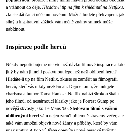
a vtáhnout do děje.
Hledáte-li tip na film k shlédnutí na Netflixu
,
zkuste dát šanci něčemu novému. Možná budete překvapeni, jak
silný a inspirativní zážitek vám méně známý snímek může
nabídnout.
Inspirace podle herců
Někdy nepotřebujeme nic víc než dávku filmové inspirace a kdo
jiný by nám ji mohl poskytnout lépe než naši oblíbení herci?
Hledáte-li tip na film Netflix, zkuste se zaměřit na filmografii
herců, kteří vás nikdy nezklamali. Dejme tomu, že milujete
charisma a humor Toma Hankse. Netflix nabízí širokou škálu
jeho filmů, od nestárnoucí klasiky jako je Forrest Gump po
novější skvosty jako Le Mans '66.
Sledování filmů s vašimi
oblíbenými herci
vám nejen zaručí příjemně strávený večer, ale
také vám umožní objevit nové žánry a příběhy, které by vám
jinak unikly. A kdo ví, třeba objevíte i nové herecké hvězdy,