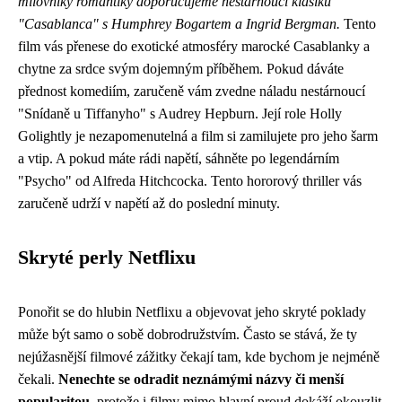
milovníky romantiky doporučujeme nestárnoucí klasiku
"Casablanca" s Humphrey Bogartem a Ingrid Bergman.
Tento
film vás přenese do exotické atmosféry marocké Casablanky a
chytne za srdce svým dojemným příběhem. Pokud dáváte
přednost komediím, zaručeně vám zvedne náladu nestárnoucí
"Snídaně u Tiffanyho" s Audrey Hepburn. Její role Holly
Golightly je nezapomenutelná a film si zamilujete pro jeho šarm
a vtip. A pokud máte rádi napětí, sáhněte po legendárním
"Psycho" od Alfreda Hitchcocka. Tento hororový thriller vás
zaručeně udrží v napětí až do poslední minuty.
Skryté perly Netflixu
Ponořit se do hlubin Netflixu a objevovat jeho skryté poklady
může být samo o sobě dobrodružstvím. Často se stává, že ty
nejúžasnější filmové zážitky čekají tam, kde bychom je nejméně
čekali.
Nenechte se odradit neznámými názvy či menší
popularitou
, protože i filmy mimo hlavní proud dokáží okouzlit